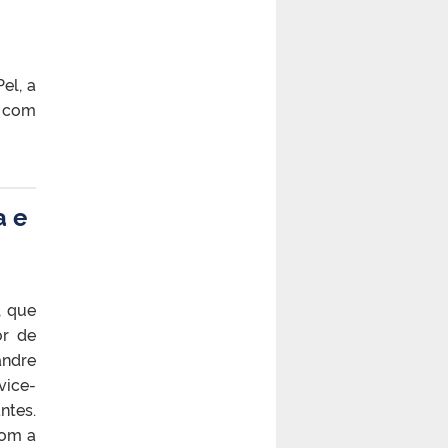
el, a
s com
a e
, que
or de
andre
vice-
ntes.
com a