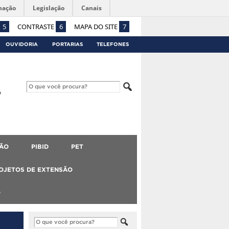
mação
Legislação
Canais
5
CONTRASTE
6
MAPA DO SITE
7
OUVIDORIA
PORTARIAS
TELEFONES
ÃO
PIBID
PET
OJETOS DE EXTENSÃO
O