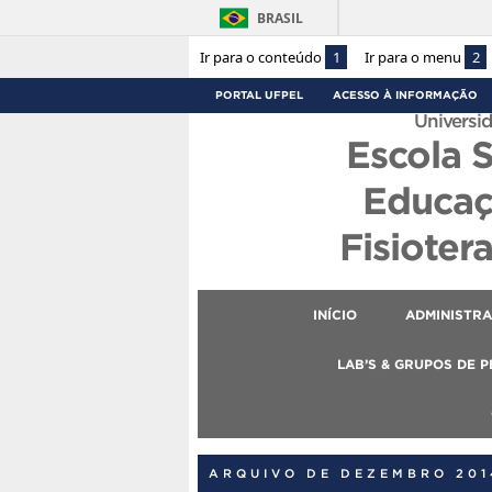
BRASIL
Ir para o conteúdo
1
Ir para o menu
2
PORTAL UFPEL
ACESSO À INFORMAÇÃO
Universid
Escola 
Educaç
Fisioter
INÍCIO
ADMINISTR
LAB’S & GRUPOS DE 
ARQUIVO DE DEZEMBRO 201