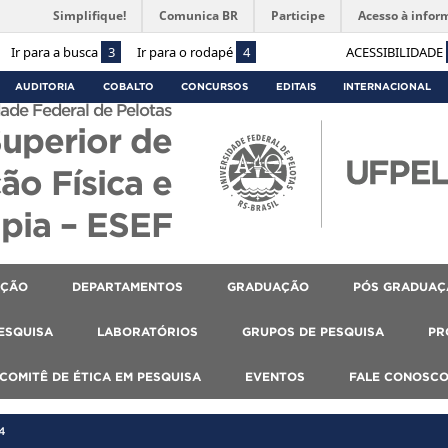
Simplifique!
Comunica BR
Participe
Acesso à infor
Ir para a busca
3
Ir para o rodapé
4
ACESSIBILIDADE
AUDITORIA
COBALTO
CONCURSOS
EDITAIS
INTERNACIONAL
ade Federal de Pelotas
Superior de
ão Física e
apia – ESEF
AÇÃO
DEPARTAMENTOS
GRADUAÇÃO
PÓS GRADUAÇ
PESQUISA
LABORATÓRIOS
GRUPOS DE PESQUISA
PR
COMITÊ DE ÉTICA EM PESQUISA
EVENTOS
FALE CONOSC
4