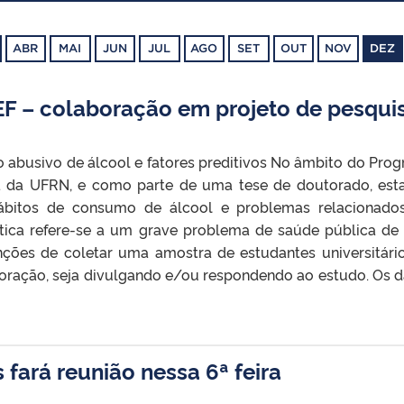
ABR
MAI
JUN
JUL
AGO
SET
OUT
NOV
DEZ
F – colaboração em projeto de pesqui
o abusivo de álcool e fatores preditivos No âmbito do Pro
a da UFRN, e como parte de uma tese de doutorado, es
ábitos de consumo de álcool e problemas relacionad
ática refere-se a um grave problema de saúde pública de 
nções de coletar uma amostra de estudantes universitári
boração, seja divulgando e/ou respondendo ao estudo. Os 
 fará reunião nessa 6ª feira