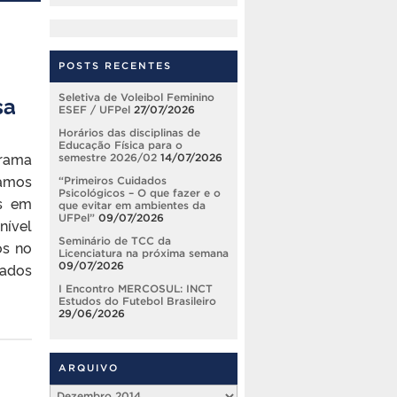
POSTS RECENTES
sa
Seletiva de Voleibol Feminino
ESEF / UFPel
27/07/2026
Horários das disciplinas de
Educação Física para o
grama
semestre 2026/02
14/07/2026
tamos
“Primeiros Cuidados
Psicológicos – O que fazer e o
os em
que evitar em ambientes da
UFPel”
09/07/2026
nível
Seminário de TCC da
os no
Licenciatura na próxima semana
09/07/2026
dados
I Encontro MERCOSUL: INCT
Estudos do Futebol Brasileiro
29/06/2026
ARQUIVO
Arquivo