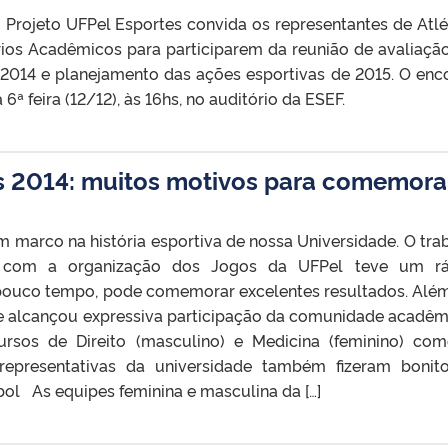
rojeto UFPel Esportes convida os representantes de Atlé
rios Acadêmicos para participarem da reunião de avaliaçã
2014 e planejamento das ações esportivas de 2015. O enc
6ª feira (12/12), às 16hs, no auditório da ESEF.
es 2014: muitos motivos para comemora
m marco na história esportiva de nossa Universidade. O tra
 com a organização dos Jogos da UFPel teve um rá
pouco tempo, pode comemorar excelentes resultados. Alé
e alcançou expressiva participação da comunidade acadêm
rsos de Direito (masculino) e Medicina (feminino) co
epresentativas da universidade também fizeram boni
l As equipes feminina e masculina da […]