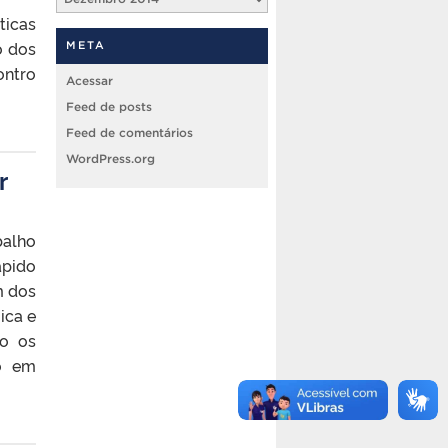
ticas
o dos
META
ontro
Acessar
Feed de posts
Feed de comentários
WordPress.org
r
balho
pido
m dos
ica e
mo os
to em