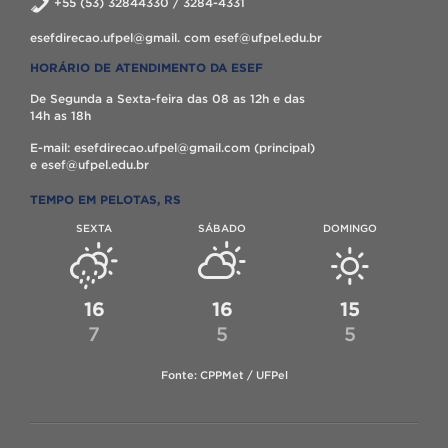
+55 (53) 32844330 / 3284-4331
esefdirecao.ufpel@gmail. com esef@ufpel.edu.br
HORÁRIO DE ATENDIMENTO DA ESEF
De Segunda a Sexta-feira das 08 as 12h e das
14h as 18h
E-mail: esefdirecao.ufpel@gmail.com (principal)
e esef@ufpel.edu.br
TEMPO EM PELOTAS, RS
SEXTA
SÁBADO
DOMINGO
16
16
15
7
5
5
Fonte: CPPMet / UFPel