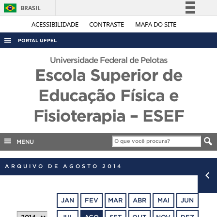
BRASIL
Simplifique!
ACESSIBILIDADE
CONTRASTE
MAPA DO SITE
Comunica BR
PORTAL UFPEL
Participe
ACESSO À INFORMAÇÃO
Universidade Federal de Pelotas
Acesso à informação
Escola Superior de
AUDITORIA
Legislação
Educação Física e
COBALTO
Canais
CONCURSOS
Fisioterapia – ESEF
EDITAIS
INTERNACIONAL
MENU
OUVIDORIA
ARQUIVO DE AGOSTO 2014
PORTARIAS
TELEFONES
JAN
FEV
MAR
ABR
MAI
JUN