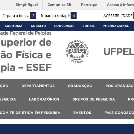
Simplifique!
Comunica BR
Participe
Acesso à infor
Ir para a busca
3
Ir para o rodapé
4
ACESSIBILIDADE
AUDITORIA
COBALTO
CONCURSOS
EDITAIS
INTERNACIONAL
ade Federal de Pelotas
Superior de
ão Física e
apia – ESEF
AÇÃO
DEPARTAMENTOS
GRADUAÇÃO
PÓS GRADUAÇ
PESQUISA
LABORATÓRIOS
GRUPOS DE PESQUISA
PR
COMITÊ DE ÉTICA EM PESQUISA
EVENTOS
FALE CONOSC