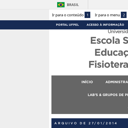
BRASIL
Ir para o conteúdo
1
Ir para o menu
2
PORTAL UFPEL
ACESSO À INFORMAÇÃO
Universid
Escola 
Educaç
Fisioter
INÍCIO
ADMINISTR
LAB’S & GRUPOS DE 
ARQUIVO DE 27/01/2014