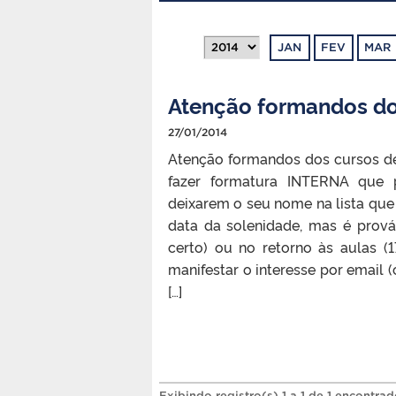
JAN
FEV
MAR
Atenção formandos do
27/01/2014
Atenção formandos dos cursos de
fazer formatura INTERNA que 
deixarem o seu nome na lista qu
data da solenidade, mas é prová
certo) ou no retorno às aulas (
manifestar o interesse por email
[…]
Exibindo registro(s) 1 a 1 de 1 encontrad