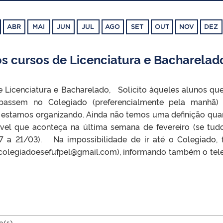
ABR
MAI
JUN
JUL
AGO
SET
OUT
NOV
DEZ
s cursos de Licenciatura e Bacharelad
 Licenciatura e Bacharelado, Solicito àqueles alunos que
passem no Colegiado (preferencialmente pela manhã)
e estamos organizando. Ainda não temos uma definição qua
vel que aconteça na última semana de fevereiro (se tud
17 a 21/03). Na impossibilidade de ir até o Colegiado, 
 (colegiadoesefufpel@gmail.com), informando também o tel
o(s).