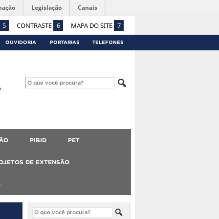
mação
Legislação
Canais
5
CONTRASTE
6
MAPA DO SITE
7
OUVIDORIA
PORTARIAS
TELEFONES
ÃO
PIBID
PET
OJETOS DE EXTENSÃO
O