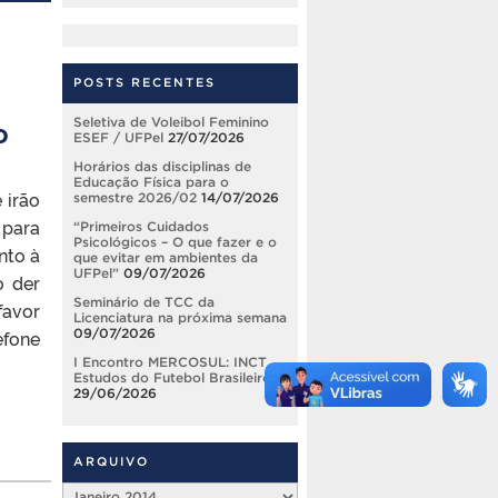
POSTS RECENTES
o
Seletiva de Voleibol Feminino
ESEF / UFPel
27/07/2026
Horários das disciplinas de
Educação Física para o
 irão
semestre 2026/02
14/07/2026
 para
“Primeiros Cuidados
Psicológicos – O que fazer e o
nto à
que evitar em ambientes da
UFPel”
09/07/2026
o der
Seminário de TCC da
favor
Licenciatura na próxima semana
09/07/2026
efone
I Encontro MERCOSUL: INCT
Estudos do Futebol Brasileiro
29/06/2026
ARQUIVO
Arquivo