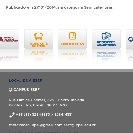
Publicado
em
27/01/2014
, na categoria
Sem categoria
.
LOCALIZE A ESEF
CAMPUS ESEF
Rua Luiz de Camões, 625 – Bairro Tablada
Pelotas - RS, Brasil - 96055-630
+55 (53) 32844330 / 3284-4331
esefdirecao.ufpel@gmail. com esef@ufpel.edu.br