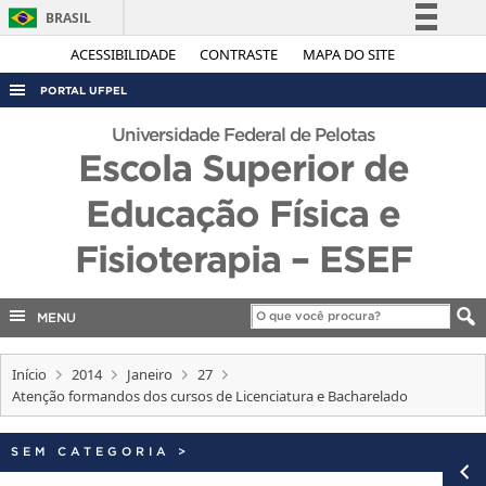
BRASIL
Simplifique!
ACESSIBILIDADE
CONTRASTE
MAPA DO SITE
Comunica BR
PORTAL UFPEL
Participe
ACESSO À INFORMAÇÃO
Universidade Federal de Pelotas
Acesso à informação
Escola Superior de
AUDITORIA
Legislação
Educação Física e
COBALTO
Canais
CONCURSOS
Fisioterapia – ESEF
EDITAIS
INTERNACIONAL
MENU
OUVIDORIA
Início
2014
Janeiro
27
PORTARIAS
Atenção formandos dos cursos de Licenciatura e Bacharelado
TELEFONES
SEM CATEGORIA
>