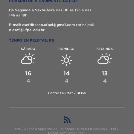
HORÁRIO DE ATENDIMENTO DA ESEF
De Segunda a Sexta-feira das 08 as 12h e das
14h as 18h
E-mail: esefdirecao.ufpel@gmail.com (principal)
e esef@ufpel.edu.br
TEMPO EM PELOTAS, RS
SÁBADO
DOMINGO
SEGUNDA
16
14
13
4
4
4
Fonte: CPPMet / UFPel
©2026 Escola Superior de Educação Física e Fisioterapia – ESEF.
Criado com
WordPress
.