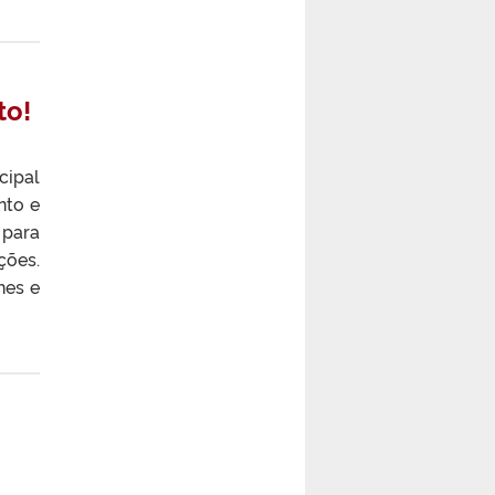
to!
cipal
nto e
 para
ções.
hes e