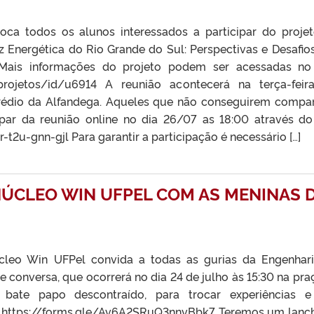
oca todos os alunos interessados a participar do proje
z Energética do Rio Grande do Sul: Perspectivas e Desafio
 Mais informações do projeto podem ser acessadas no 
.br/projetos/id/u6914 A reunião acontecerá na terça-feir
prédio da Alfandega. Aqueles que não conseguirem compa
ipar da reunião online no dia 26/07 as 18:00 através do 
-t2u-gnn-gjl Para garantir a participação é necessário […]
ÚCLEO WIN UFPEL COM AS MENINAS 
leo Win UFPel convida a todas as gurias da Engenhar
e conversa, que ocorrerá no dia 24 de julho às 15:30 na pra
bate papo descontraído, para trocar experiências e
o: https://forms.gle/Av6A2SRuQ3nnvBbk7 Teremos um lanc