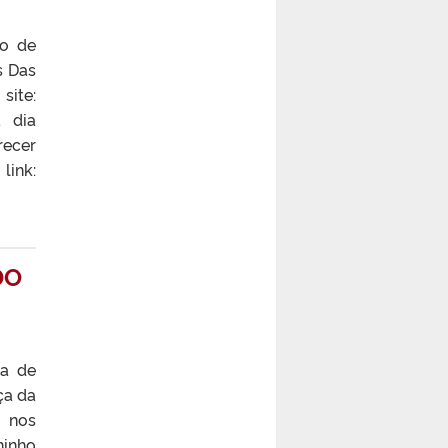
to de
s Das
site:
a dia
recer
link:
DO
ia de
ça da
 nos
hinho