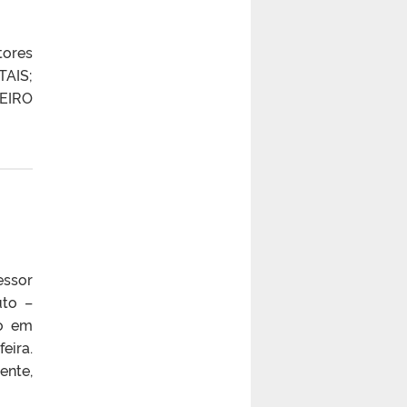
tores
AIS;
EIRO
essor
uto –
ão em
eira.
ente,