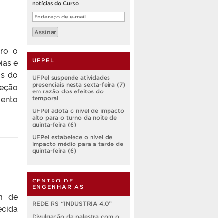
notícias do Curso
Endereço
de
e-
Assinar
mail
iro o
ias e
UFPEL
os do
UFPel suspende atividades
leção
presenciais nesta sexta-feira (7)
em razão dos efeitos do
vento
temporal
UFPel adota o nível de impacto
alto para o turno da noite de
quinta-feira (6)
UFPel estabelece o nível de
impacto médio para a tarde de
quinta-feira (6)
CENTRO DE
ENGENHARIAS
em de
REDE RS “INDUSTRIA 4.0”
ecida
Divulgação da palestra com o