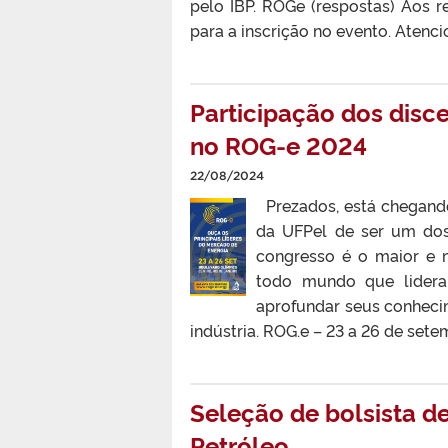
pelo IBP. ROGe (respostas) Aos 
para a inscrição no evento. Atenc
Participação dos disc
no ROG-e 2024
22/08/2024
Prezados, está chegando
da UFPel de ser um dos 
congresso é o maior e m
todo mundo que lidera 
aprofundar seus conheci
indústria. ROG.e – 23 a 26 de set
Seleção de bolsista d
Petróleo