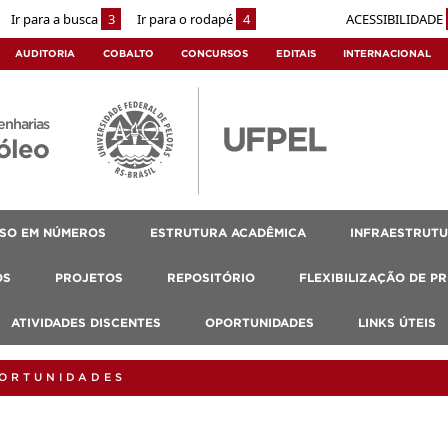
Ir para a busca
3
Ir para o rodapé
4
ACESSIBILIDADE
AUDITORIA
COBALTO
CONCURSOS
EDITAIS
INTERNACIONAL
enharias
óleo
SO EM NÚMEROS
ESTRUTURA ACADÊMICA
INFRAESTRUT
OS
PROJETOS
REPOSITÓRIO
FLEXIBILIZAÇÃO DE P
ATIVIDADES DISCENTES
OPORTUNIDADES
LINKS ÚTEIS
PORTUNIDADES