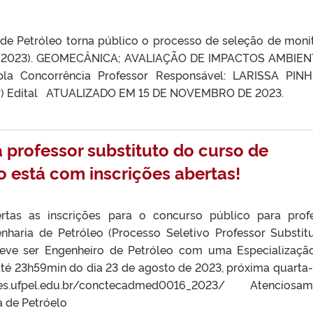
 de Petróleo torna público o processo de seleção de moni
/2023). GEOMECÂNICA; AVALIAÇÃO DE IMPACTOS AMBIENT
Concorrência Professor Responsável: LARISSA PINH
.br) Edital ATUALIZADO EM 15 DE NOVEMBRO DE 2023.
 professor substituto do curso de
o está com inscrições abertas!
rtas as inscrições para o concurso público para prof
nharia de Petróleo (Processo Seletivo Professor Substit
deve ser Engenheiro de Petróleo com uma Especializaç
até 23h59min do dia 23 de agosto de 2023, próxima quarta-f
ces.ufpel.edu.br/conctecadmed0016_2023/ Atenciosam
 de Petróelo