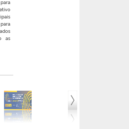
 para
etivo
ipais
 para
ados
do as