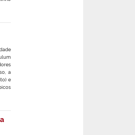
dade
culum
dores
so, a
to) e
picos
sa