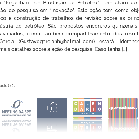
sa “Engenharia de Produção de Petróleo” abre chamado
ação de pesquisa em “Inovação”. Esta ação tem como obj
fico e construção de trabalhos de revisão sobre as princ
ústria do petróleo. São propostos encontros quinzenais
avaliados, como também compartilhamento dos result
arcia (Gustavogarcianh@hotmail.com) estará lideran
mais detalhes sobre a ação de pesquisa. Caso tenha […]
rado(s).