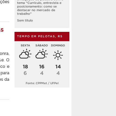
uções
tema “Currículo, entrevista e
posicionamento: como se
destacar no mercado de
trabalho”
Sem título
as
TEMPO EM PELOTAS, RS
SEXTA
SÁBADO
DOMINGO
onra,
.e. O
ico e
18
16
14
 para
6
4
4
es da
Fonte: CPPMet / UFPel