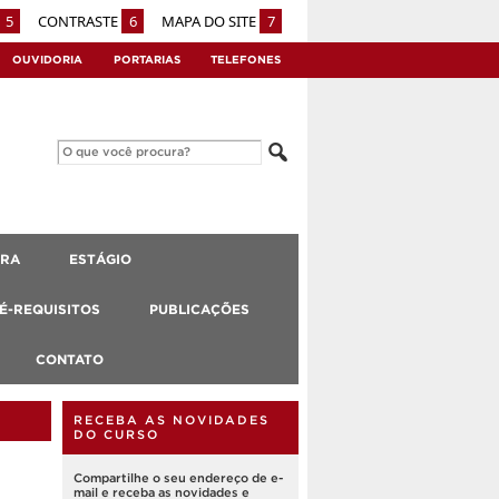
5
CONTRASTE
6
MAPA DO SITE
7
OUVIDORIA
PORTARIAS
TELEFONES
URA
ESTÁGIO
RÉ-REQUISITOS
PUBLICAÇÕES
CONTATO
RECEBA AS NOVIDADES
DO CURSO
Compartilhe o seu endereço de e-
mail e receba as novidades e