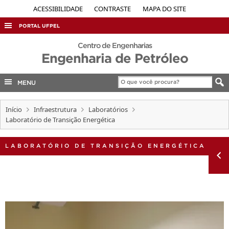
ACESSIBILIDADE
CONTRASTE
MAPA DO SITE
PORTAL UFPEL
ACESSO À INFORMAÇÃO
Centro de Engenharias
Engenharia de Petróleo
AUDITORIA
COBALTO
MENU
CONCURSOS
Início
Infraestrutura
Laboratórios
EDITAIS
Laboratório de Transição Energética
INTERNACIONAL
LABORATÓRIO DE TRANSIÇÃO ENERGÉTICA
OUVIDORIA
PORTARIAS
TELEFONES