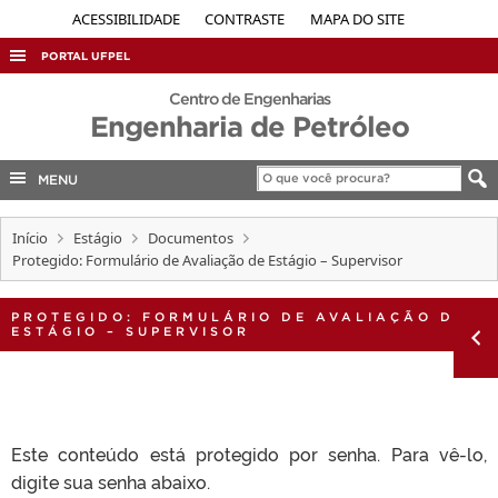
ACESSIBILIDADE
CONTRASTE
MAPA DO SITE
PORTAL UFPEL
ACESSO À INFORMAÇÃO
Centro de Engenharias
Engenharia de Petróleo
AUDITORIA
COBALTO
MENU
CONCURSOS
Início
Estágio
Documentos
EDITAIS
Protegido: Formulário de Avaliação de Estágio – Supervisor
INTERNACIONAL
PROTEGIDO: FORMULÁRIO DE AVALIAÇÃO DE
OUVIDORIA
ESTÁGIO – SUPERVISOR
PORTARIAS
TELEFONES
Este conteúdo está protegido por senha. Para vê-lo,
digite sua senha abaixo.