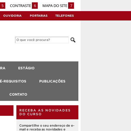
5
CONTRASTE
6
MAPA DO SITE
7
OUVIDORIA
PORTARIAS
TELEFONES
URA
ESTÁGIO
RÉ-REQUISITOS
PUBLICAÇÕES
CONTATO
RECEBA AS NOVIDADES
DO CURSO
Compartilhe o seu endereço de e-
mail e receba as novidades e