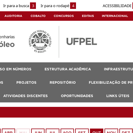
Ir para a busca
3
Ir para o rodapé
4
ACESSIBILIDADE
AUDITORIA
COBALTO
CONCURSOS
EDITAIS
INTERNACIONAL
enharias
óleo
SO EM NÚMEROS
ESTRUTURA ACADÊMICA
INFRAESTRUT
OS
PROJETOS
REPOSITÓRIO
FLEXIBILIZAÇÃO DE P
ATIVIDADES DISCENTES
OPORTUNIDADES
LINKS ÚTEIS
ABR
MAI
JUN
JUL
AGO
SET
OUT
NOV
DEZ