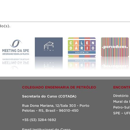
do(s).
COLEGIADO ENGENHARIA DE PETRÓLEO
ENCONTR
Diretóri
Secretaria do Curso (COTADA)
Mural da 
Rua Dona Mariana, 12/Sala 303 - Porto
Petro-Sul
Pelotas - RS, Brasil - 96010-450
SPE – UF
+55 (53) 3284-1692
Email Institucional do Curso