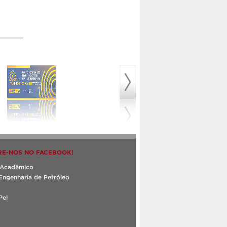
E-NOS NO FACEBOOK!
o Acadêmico
Engenharia de Petróleo
Pel