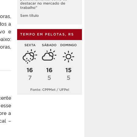
destacar no mercado de
trabalho”
oras,
Sem título
dos a
avo e
TEMPO EM PELOTAS, RS
aixo:
SEXTA
SÁBADO
DOMINGO
ras,
16
16
15
7
5
5
Fonte: CPPMet / UFPel
cente
 esse
bre a
cal –