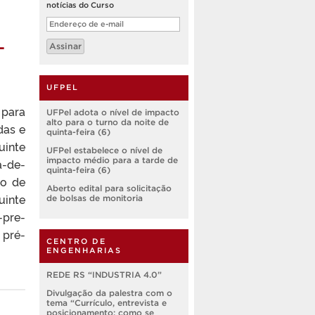
notícias do Curso
Endereço
de
-
e-
Assinar
mail
UFPEL
 para
UFPel adota o nível de impacto
alto para o turno da noite de
das e
quinta-feira (6)
inte
UFPel estabelece o nível de
impacto médio para a tarde de
a-de-
quinta-feira (6)
ão de
Aberto edital para solicitação
inte
de bolsas de monitoria
-pre-
 pré-
CENTRO DE
ENGENHARIAS
REDE RS “INDUSTRIA 4.0”
Divulgação da palestra com o
tema “Currículo, entrevista e
posicionamento: como se