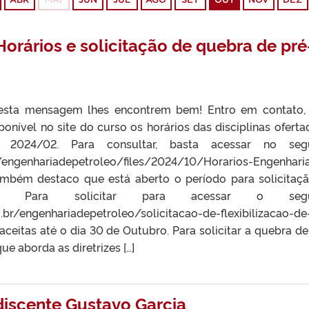
rários e solicitação de quebra de pré
 esta mensagem lhes encontrem bem! Entro em contato,
ponível no site do curso os horários das disciplinas oferta
 2024/02. Para consultar, basta acessar no segu
ngenhariadepetroleo/files/2024/10/Horarios-Engenhari
mbém destaco que está aberto o período para solicitaç
os. Para solicitar para acessar o segu
ngenhariadepetroleo/solicitacao-de-flexibilizacao-de
aceitas até o dia 30 de Outubro. Para solicitar a quebra de
ue aborda as diretrizes […]
discente Gustavo Garcia