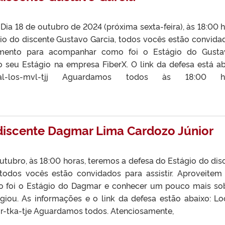
a 18 de outubro de 2024 (próxima sexta-feira), às 18:00 h
io do discente Gustavo Garcia, todos vocês estão convida
momento para acompanhar como foi o Estágio do Gust
seu Estágio na empresa FiberX. O link da defesa está ab
r/b/val-los-mvl-tjj Aguardamos todos às 18:00 ho
discente Dagmar Lima Cardozo Júnior
tubro, às 18:00 horas, teremos a defesa do Estágio do dis
odos vocês estão convidados para assistir. Aproveitem
foi o Estágio do Dagmar e conhecer um pouco mais so
giou. As informações e o link da defesa estão abaixo: Lo
or-tka-tje Aguardamos todos. Atenciosamente,