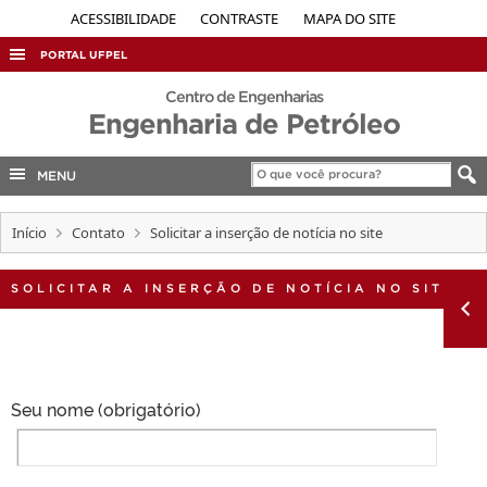
ACESSIBILIDADE
CONTRASTE
MAPA DO SITE
PORTAL UFPEL
ACESSO À INFORMAÇÃO
Centro de Engenharias
Engenharia de Petróleo
AUDITORIA
COBALTO
MENU
CONCURSOS
Início
Contato
Solicitar a inserção de notícia no site
EDITAIS
INTERNACIONAL
SOLICITAR A INSERÇÃO DE NOTÍCIA NO SITE
OUVIDORIA
PORTARIAS
TELEFONES
Seu nome (obrigatório)