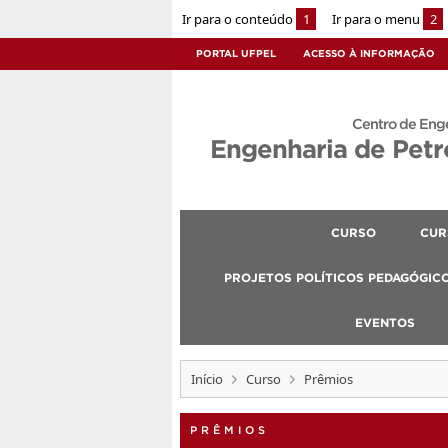
Ir para o conteúdo
1
Ir para o menu
2
PORTAL UFPEL
ACESSO À INFORMAÇÃO
Centro de Eng
Engenharia de Petr
CURSO
CUR
PROJETOS POLÍTICOS PEDAGÓGIC
EVENTOS
Início
Curso
Prêmios
PRÊMIOS