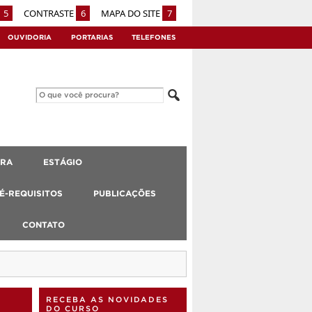
5
CONTRASTE
6
MAPA DO SITE
7
OUVIDORIA
PORTARIAS
TELEFONES
URA
ESTÁGIO
RÉ-REQUISITOS
PUBLICAÇÕES
CONTATO
RECEBA AS NOVIDADES
DO CURSO