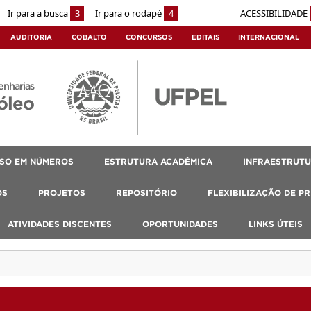
Ir para a busca
3
Ir para o rodapé
4
ACESSIBILIDADE
AUDITORIA
COBALTO
CONCURSOS
EDITAIS
INTERNACIONAL
enharias
óleo
SO EM NÚMEROS
ESTRUTURA ACADÊMICA
INFRAESTRUT
OS
PROJETOS
REPOSITÓRIO
FLEXIBILIZAÇÃO DE P
ATIVIDADES DISCENTES
OPORTUNIDADES
LINKS ÚTEIS