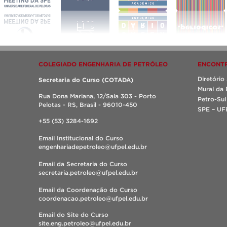
COLEGIADO ENGENHARIA DE PETRÓLEO
ENCONTR
Diretóri
Secretaria do Curso (COTADA)
Mural da 
Rua Dona Mariana, 12/Sala 303 - Porto
Petro-Sul
Pelotas - RS, Brasil - 96010-450
SPE – UF
+55 (53) 3284-1692
Email Institucional do Curso
engenhariadepetroleo@ufpel.edu.br
Email da Secretaria do Curso
secretaria.petroleo@ufpel.edu.br
Email da Coordenação do Curso
coordenacao.petroleo@ufpel.edu.br
Email do Site do Curso
site.eng.petroleo@ufpel.edu.br