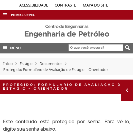
ACESSIBILIDADE
CONTRASTE
MAPA DO SITE
PORTAL UFPEL
ACESSO À INFORMAÇÃO
Centro de Engenharias
Engenharia de Petróleo
AUDITORIA
COBALTO
MENU
CONCURSOS
Início
Estágio
Documentos
EDITAIS
Protegido: Formulário de Avaliação de Estágio – Orientador
INTERNACIONAL
PROTEGIDO: FORMULÁRIO DE AVALIAÇÃO DE
OUVIDORIA
ESTÁGIO – ORIENTADOR
PORTARIAS
TELEFONES
Este conteúdo está protegido por senha. Para vê-lo,
digite sua senha abaixo.