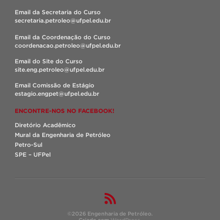
Email da Secretaria do Curso
secretaria.petroleo@ufpel.edu.br
Email da Coordenação do Curso
coordenacao.petroleo@ufpel.edu.br
Email do Site do Curso
site.eng.petroleo@ufpel.edu.br
Email Comissão de Estágio
estagio.engpet@ufpel.edu.br
ENCONTRE-NOS NO FACEBOOK!
Diretório Acadêmico
Mural da Engenharia de Petróleo
Petro-Sul
SPE – UFPel
©2026 Engenharia de Petróleo.
Criado com
WordPress
.