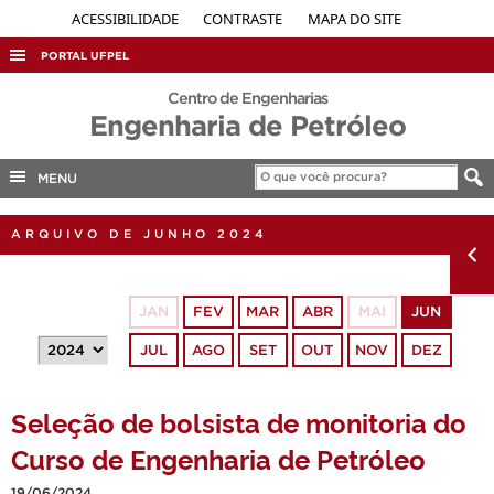
ACESSIBILIDADE
CONTRASTE
MAPA DO SITE
PORTAL UFPEL
ACESSO À INFORMAÇÃO
Centro de Engenharias
Engenharia de Petróleo
AUDITORIA
COBALTO
MENU
CONCURSOS
ARQUIVO DE JUNHO 2024
EDITAIS
INTERNACIONAL
JAN
FEV
MAR
ABR
MAI
JUN
OUVIDORIA
JUL
AGO
SET
OUT
NOV
DEZ
PORTARIAS
TELEFONES
Seleção de bolsista de monitoria do
Curso de Engenharia de Petróleo
19/06/2024