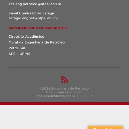
site.eng.petroleo@ufpel.edu.br
Email Comissão de Estágio
estagio.engpet@ufpel.edu.br
ENCONTRE-NOS NO FACEBOOK!
Diretório Acadêmico
Mural da Engenharia de Petróleo
Petro-Sul
SPE – UFPel
©2026 Engenharia de Petróleo.
Criado com
WordPress
.
Tema desenvolvido por
SGTIC / UFPel
.