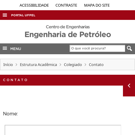
ACESSIBILIDADE
CONTRASTE
MAPA DO SITE
PORTAL UFPEL
ACESSO À INFORMAÇÃO
Centro de Engenharias
Engenharia de Petróleo
AUDITORIA
COBALTO
MENU
CONCURSOS
Início
Estrutura Acadêmica
Colegiado
Contato
EDITAIS
INTERNACIONAL
CONTATO
OUVIDORIA
PORTARIAS
TELEFONES
Nome: