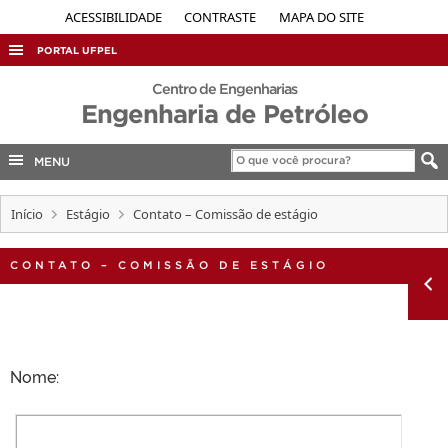
ACESSIBILIDADE
CONTRASTE
MAPA DO SITE
PORTAL UFPEL
ACESSO À INFORMAÇÃO
Centro de Engenharias
Engenharia de Petróleo
AUDITORIA
COBALTO
MENU
CONCURSOS
Início
Estágio
Contato – Comissão de estágio
EDITAIS
INTERNACIONAL
CONTATO – COMISSÃO DE ESTÁGIO
OUVIDORIA
PORTARIAS
TELEFONES
Nome: