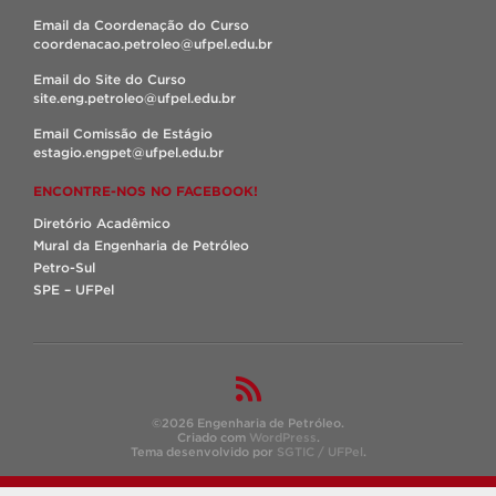
Email da Coordenação do Curso
coordenacao.petroleo@ufpel.edu.br
Email do Site do Curso
site.eng.petroleo@ufpel.edu.br
Email Comissão de Estágio
estagio.engpet@ufpel.edu.br
ENCONTRE-NOS NO FACEBOOK!
Diretório Acadêmico
Mural da Engenharia de Petróleo
Petro-Sul
SPE – UFPel
©2026 Engenharia de Petróleo.
Criado com
WordPress
.
Tema desenvolvido por
SGTIC / UFPel
.