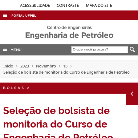
ACESSIBILIDADE
CONTRASTE
MAPA DO SITE
PORTAL UFPEL
ACESSO À INFORMAÇÃO
Centro de Engenharias
Engenharia de Petróleo
AUDITORIA
COBALTO
MENU
CONCURSOS
Início
2023
Novembro
15
EDITAIS
Seleção de bolsista de monitoria do Curso de Engenharia de Petróleo
INTERNACIONAL
BOLSAS
>
OUVIDORIA
PORTARIAS
Seleção de bolsista de
TELEFONES
monitoria do Curso de
Engenharia de Petróleo