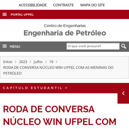
ACESSIBILIDADE
CONTRASTE
MAPA DO SITE
PORTAL UFPEL
ACESSO À INFORMAÇÃO
Centro de Engenharias
Engenharia de Petróleo
AUDITORIA
COBALTO
MENU
CONCURSOS
Início
2023
Julho
19
EDITAIS
RODA DE CONVERSA NÚCLEO WIN UFPEL COM AS MENINAS DO
PETRÓLEO
INTERNACIONAL
OUVIDORIA
CAPÍTULO ESTUDANTIL
>
PORTARIAS
TELEFONES
RODA DE CONVERSA
NÚCLEO WIN UFPEL COM