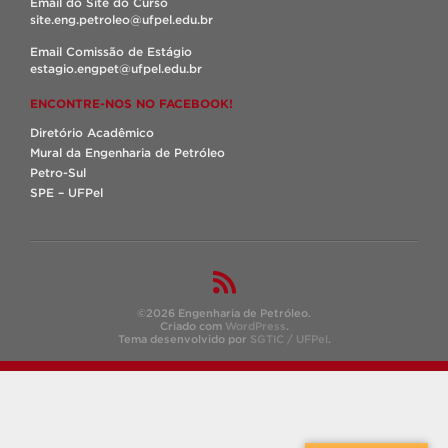
Email do Site do Curso
site.eng.petroleo@ufpel.edu.br
Email Comissão de Estágio
estagio.engpet@ufpel.edu.br
ENCONTRE-NOS NO FACEBOOK!
Diretório Acadêmico
Mural da Engenharia de Petróleo
Petro-Sul
SPE – UFPel
©2026 Engenharia de Petróleo.
Criado com
WordPress
.
Tema desenvolvido por
SGTIC / UFPel
.