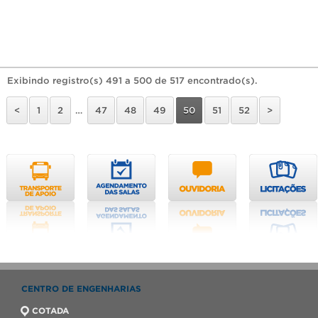
Exibindo registro(s) 491 a 500 de 517 encontrado(s).
<
1
2
…
47
48
49
50
51
52
>
CENTRO DE ENGENHARIAS
COTADA