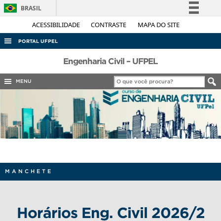
BRASIL
Simplifique!
ACESSIBILIDADE
CONTRASTE
MAPA DO SITE
Comunica BR
PORTAL UFPEL
Participe
ACESSO À INFORMAÇÃO
Engenharia Civil – UFPEL
Acesso à informação
AUDITORIA
MENU
Legislação
COBALTO
Canais
CONCURSOS
EDITAIS
INTERNACIONAL
OUVIDORIA
MANCHETE
PORTARIAS
TELEFONES
Horários Eng. Civil 2026/2