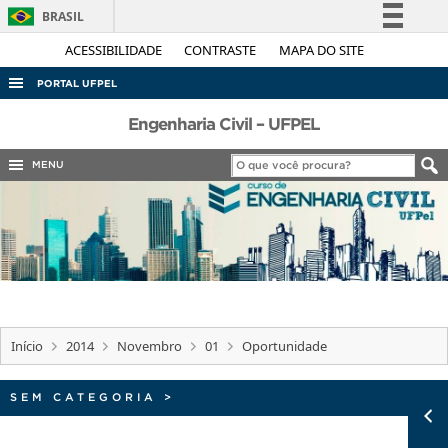
BRASIL
Simplifique!
ACESSIBILIDADE
CONTRASTE
MAPA DO SITE
Comunica BR
PORTAL UFPEL
Participe
ACESSO À INFORMAÇÃO
Engenharia Civil – UFPEL
Acesso à informação
AUDITORIA
MENU
Legislação
COBALTO
Canais
CONCURSOS
EDITAIS
INTERNACIONAL
OUVIDORIA
Início
2014
Novembro
01
Oportunidade
PORTARIAS
TELEFONES
SEM CATEGORIA
>