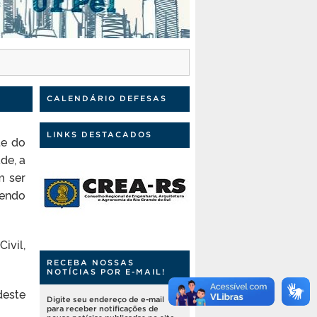
CALENDÁRIO DEFESAS
LINKS DESTACADOS
te do
de, a
m ser
cendo
ivil,
RECEBA NOSSAS
NOTÍCIAS POR E-MAIL!
deste
Digite seu endereço de e-mail
para receber notificações de