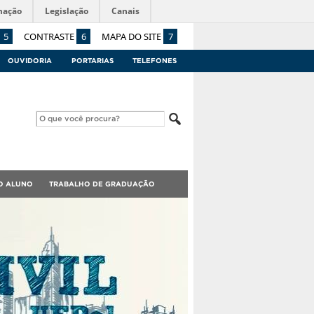
mação
Legislação
Canais
5
CONTRASTE
6
MAPA DO SITE
7
OUVIDORIA
PORTARIAS
TELEFONES
O ALUNO
TRABALHO DE GRADUAÇÃO