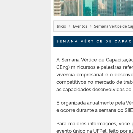
Início
Eventos
Semana Vértice de Ca
SEMANA VÉRTICE DE CAPAC
A Semana Vértice de Capacitaçã
CEng) minicursos e palestras refe
vivência empresarial e o desenv
competitivos no mercado de trab
as capacidades desenvolvidas ao
É organizada anualmente pela Vért
e ocorre durante a semana do SII
Para maiores informações, você
evento único na UFPel, feito por a