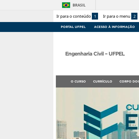
BRASIL
Ir para o conteúdo
1
Ir para o menu
2
PORTAL UFPEL
ACESSO À INFORMAÇÃO
Engenharia Civil – UFPEL
O CURSO
CURRÍCULO
CORPO DO