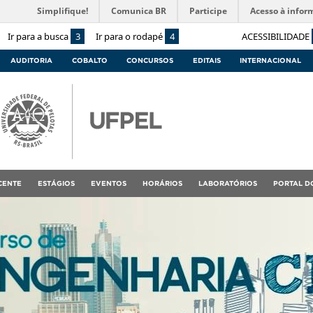
Simplifique!
Comunica BR
Participe
Acesso à infor
Ir para a busca
3
Ir para o rodapé
4
ACESSIBILIDADE
AUDITORIA
COBALTO
CONCURSOS
EDITAIS
INTERNACIONAL
CENTE
ESTÁGIOS
EVENTOS
HORÁRIOS
LABORATÓRIOS
PORTAL D