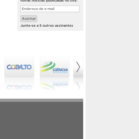
novas notícias publicadas no site.
Endereço
de
e-
Assinar
mail
Junte-se a 5 outros assinantes