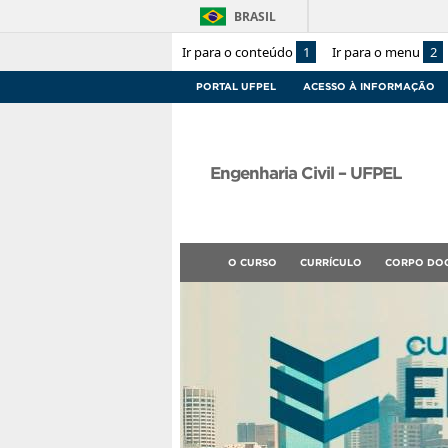
BRASIL
Ir para o conteúdo
1
Ir para o menu
2
PORTAL UFPEL
ACESSO À INFORMAÇÃO
Engenharia Civil – UFPEL
O CURSO
CURRÍCULO
CORPO DO