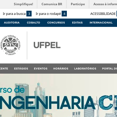
Simplifique!
Comunica BR
Participe
Acesso à infor
Ir para a busca
3
Ir para o rodapé
4
ACESSIBILIDADE
AUDITORIA
COBALTO
CONCURSOS
EDITAIS
INTERNACIONAL
CENTE
ESTÁGIOS
EVENTOS
HORÁRIOS
LABORATÓRIOS
PORTAL D