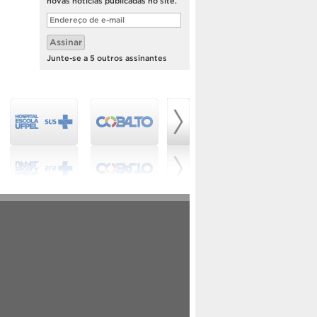
novas notícias publicadas no site.
Endereço
de
e-
Assinar
mail
Junte-se a 5 outros assinantes