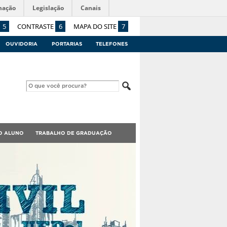
mação
Legislação
Canais
5
CONTRASTE
6
MAPA DO SITE
7
OUVIDORIA
PORTARIAS
TELEFONES
O ALUNO
TRABALHO DE GRADUAÇÃO