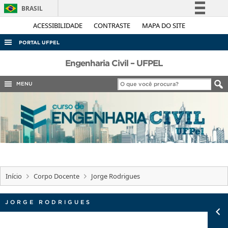
BRASIL
Simplifique!
ACESSIBILIDADE
CONTRASTE
MAPA DO SITE
Comunica BR
PORTAL UFPEL
Participe
ACESSO À INFORMAÇÃO
Engenharia Civil – UFPEL
Acesso à informação
AUDITORIA
MENU
Legislação
COBALTO
Canais
CONCURSOS
EDITAIS
INTERNACIONAL
OUVIDORIA
Início
Corpo Docente
Jorge Rodrigues
PORTARIAS
TELEFONES
JORGE RODRIGUES