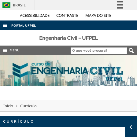
BRASIL
Simplifique!
ACESSIBILIDADE
CONTRASTE
MAPA DO SITE
Comunica BR
PORTAL UFPEL
Participe
ACESSO À INFORMAÇÃO
Engenharia Civil – UFPEL
Acesso à informação
AUDITORIA
MENU
Legislação
COBALTO
Canais
CONCURSOS
EDITAIS
INTERNACIONAL
OUVIDORIA
Início
Currículo
PORTARIAS
TELEFONES
CURRÍCULO