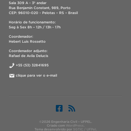
Sala 309 A - 3º andar
Rua Benjamin Constant, 989, Porto
CEP: 96010-020 - Pelotas – RS – Brasil
Horário de funcionamento:
Seg à Sex 8h – 12h / 13h - 17h
Coordenador:
Hebert Luis Rossetto
Coordenador adjunto:
Rafael de Avila Delucis
+55 (53) 32841695
clique para ver o e-mail
©2026 Engenharia Civil – UFPEL.
Criado com
WordPress
.
Tema desenvolvido por
SGTIC / UFPel
.