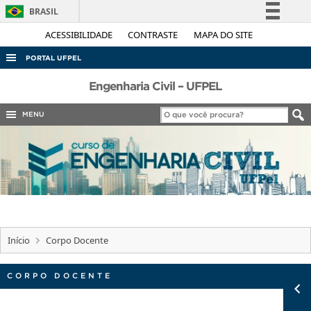
BRASIL
Simplifique!
ACESSIBILIDADE
CONTRASTE
MAPA DO SITE
Comunica BR
PORTAL UFPEL
Participe
ACESSO À INFORMAÇÃO
Engenharia Civil – UFPEL
Acesso à informação
AUDITORIA
MENU
Legislação
COBALTO
Canais
CONCURSOS
EDITAIS
INTERNACIONAL
OUVIDORIA
Início
Corpo Docente
PORTARIAS
TELEFONES
CORPO DOCENTE