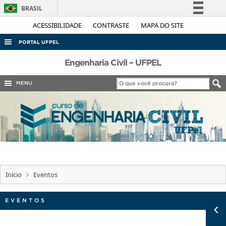
BRASIL
Simplifique!
ACESSIBILIDADE
CONTRASTE
MAPA DO SITE
Comunica BR
PORTAL UFPEL
Participe
ACESSO À INFORMAÇÃO
Engenharia Civil – UFPEL
Acesso à informação
AUDITORIA
MENU
Legislação
COBALTO
Canais
CONCURSOS
EDITAIS
INTERNACIONAL
OUVIDORIA
Início
Eventos
PORTARIAS
TELEFONES
EVENTOS