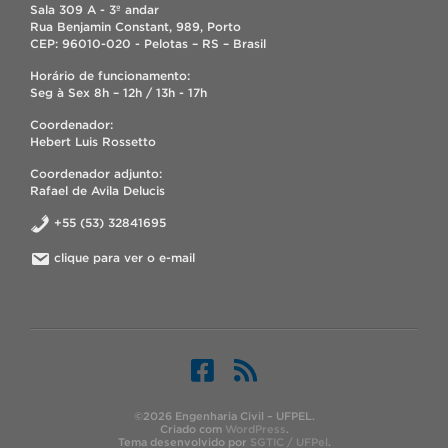
Sala 309 A - 3º andar
Rua Benjamin Constant, 989, Porto
CEP: 96010-020 - Pelotas – RS – Brasil
Horário de funcionamento:
Seg à Sex 8h – 12h / 13h - 17h
Coordenador:
Hebert Luis Rossetto
Coordenador adjunto:
Rafael de Avila Delucis
+55 (53) 32841695
clique para ver o e-mail
©2026 Engenharia Civil – UFPEL.
Criado com
WordPress
.
Tema desenvolvido por
SGTIC / UFPel
.