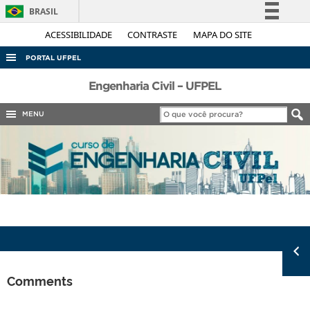
BRASIL
Simplifique!
ACESSIBILIDADE
CONTRASTE
MAPA DO SITE
Comunica BR
PORTAL UFPEL
Participe
ACESSO À INFORMAÇÃO
Engenharia Civil – UFPEL
Acesso à informação
AUDITORIA
MENU
Legislação
COBALTO
Canais
CONCURSOS
EDITAIS
INTERNACIONAL
OUVIDORIA
PORTARIAS
TELEFONES
Comments