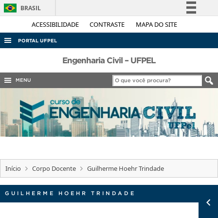
BRASIL
Simplifique!
ACESSIBILIDADE
CONTRASTE
MAPA DO SITE
Comunica BR
PORTAL UFPEL
Participe
ACESSO À INFORMAÇÃO
Engenharia Civil – UFPEL
Acesso à informação
AUDITORIA
MENU
Legislação
COBALTO
Canais
CONCURSOS
EDITAIS
INTERNACIONAL
OUVIDORIA
Início
Corpo Docente
Guilherme Hoehr Trindade
PORTARIAS
TELEFONES
GUILHERME HOEHR TRINDADE