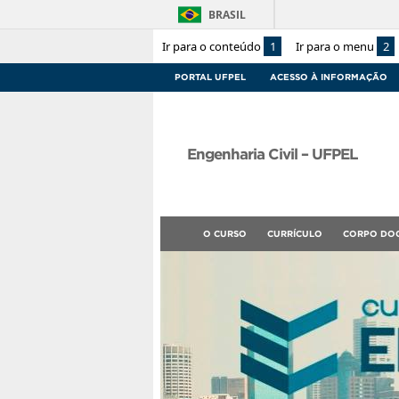
BRASIL
Ir para o conteúdo
1
Ir para o menu
2
PORTAL UFPEL
ACESSO À INFORMAÇÃO
Engenharia Civil – UFPEL
O CURSO
CURRÍCULO
CORPO DO