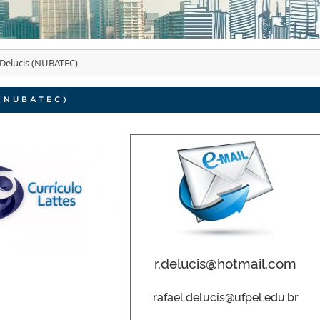
a Delucis (NUBATEC)
 (NUBATEC)
r.delucis@hotmail.com
rafael.delucis@ufpel.edu.br