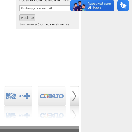
novas notícias publicadas no site.
Endereço
de
e-
Assinar
mail
Junte-se a 5 outros assinantes