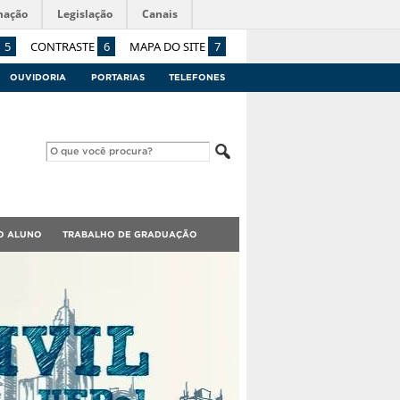
mação
Legislação
Canais
5
CONTRASTE
6
MAPA DO SITE
7
OUVIDORIA
PORTARIAS
TELEFONES
O ALUNO
TRABALHO DE GRADUAÇÃO