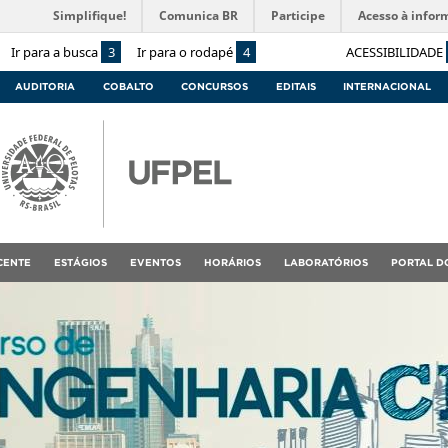
Simplifique!
Comunica BR
Participe
Acesso à infor
Ir para a busca
3
Ir para o rodapé
4
ACESSIBILIDADE
AUDITORIA
COBALTO
CONCURSOS
EDITAIS
INTERNACIONAL
CENTE
ESTÁGIOS
EVENTOS
HORÁRIOS
LABORATÓRIOS
PORTAL D