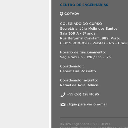
CENTRO DE ENGENHARIAS
COTADA
COLEGIADO DO CURSO
Secretária: Júlia Mello dos Santos
Sala 309 A - 3º andar
Rua Benjamin Constant, 989, Porto
CEP: 96010-020 - Pelotas – RS – Brasil
Horário de funcionamento:
Seg à Sex 8h – 12h / 13h - 17h
Coordenador:
Hebert Luis Rossetto
Coordenador adjunto:
Rafael de Avila Delucis
+55 (53) 32841695
clique para ver o e-mail
©2026 Engenharia Civil – UFPEL.
Criado com
WordPress
.
Tema desenvolvid