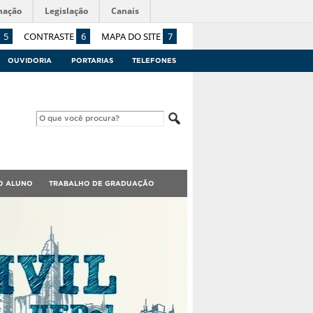
mação
Legislação
Canais
5
CONTRASTE
6
MAPA DO SITE
7
OUVIDORIA
PORTARIAS
TELEFONES
O ALUNO
TRABALHO DE GRADUAÇÃO