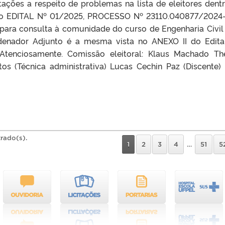
ações a respeito de problemas na lista de eleitores dent
 do EDITAL Nº 01/2025, PROCESSO Nº 23110.040877/2024-
ara consulta à comunidade do curso de Engenharia Civil
denador Adjunto é a mesma vista no ANEXO II do Edit
 Atenciosamente. Comissão eleitoral: Klaus Machado Th
tos (Técnica administrativa) Lucas Cechin Paz (Discente) 
trado(s).
1
2
3
4
…
51
5