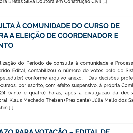
ora Bretas Silva Doutora em Construção Civil […]
ULTA À COMUNIDADE DO CURSO DE
ARA A ELEIÇÃO DE COORDENADOR E
NTO
ealização do Período de consulta à comunidade e Proces
rido Edital, contabilizou o número de votos pelo do Si
fpel.edu.br) conforme arquivo anexo. Das decisões profe
cursos, por escrito, com efeito suspensivo, à própria Com
 24 (vinte e quatro) horas, após a divulgação da dec
al: Klaus Machado Theisen (Presidente) Júlia Mello dos S
hin […]
ZO PARA VOTAÇÃO – EDITAL DE