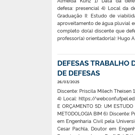
Almeida Kunz 1) Data da defe
defesa: presencial 4) Local da de
Graduação II: Estudo de viabil
aproveitamento de água pluvial 
completo do(a) discente que def
professor(a) orientador(a): Hugo A
DEFESAS TRABALHO D
DE DEFESAS
26/03/2025
Discente: Priscila Milech Theisen
4) Local: https://webconf.ufpe
E ORÇAMENTO 5D: UM ESTUDO 
METODOLOGIA BIM 6) Discente: Pris
em Engenharia Civil pela Universi
Cesar Pachla, Doutor em Engenha