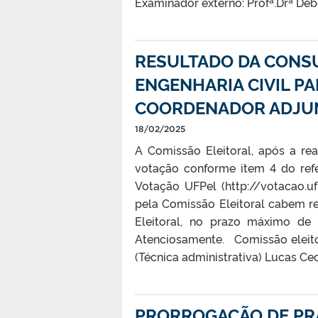
Examinador externo: Profª.Drª Déb
RESULTADO DA CONS
ENGENHARIA CIVIL P
COORDENADOR ADJU
18/02/2025
A Comissão Eleitoral, após a r
votação conforme item 4 do refe
Votação UFPel (http://votacao.u
pela Comissão Eleitoral cabem re
Eleitoral, no prazo máximo de
Atenciosamente. Comissão eleitor
(Técnica administrativa) Lucas Cec
PRORROGAÇÃO DE PRA