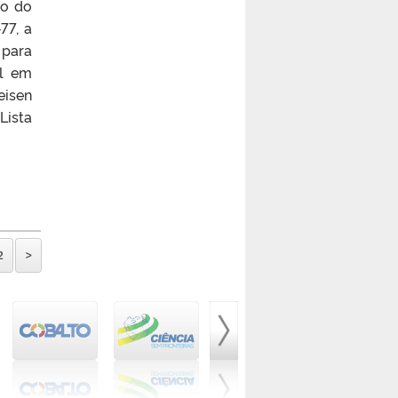
ro do
77, a
 para
al em
eisen
Lista
2
>