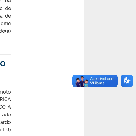
o da
ho de
ma de
 Nome
do(a)
IO
emoto
TRICA
DO A
orado
uardo
ul 9)