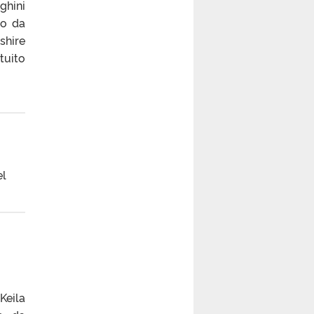
ghini
to da
shire
tuito
el
eila