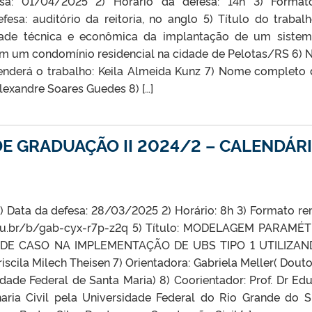
sa: 01/04/2025 2) Horário da defesa: 14h 3) Format
fesa: auditório da reitoria, no anglo 5) Título do trabal
idade técnica e econômica da implantação de um siste
em um condomínio residencial na cidade de Pelotas/RS 6)
enderá o trabalho: Keila Almeida Kunz 7) Nome completo 
lexandre Soares Guedes 8) […]
E GRADUAÇÃO II 2024/2 – CALENDÁR
 1) Data da defesa: 28/03/2025 2) Horário: 8h 3) Formato r
l.edu.br/b/gab-cyx-r7p-z2q 5) Título: MODELAGEM PARAMÉ
DE CASO NA IMPLEMENTAÇÃO DE UBS TIPO 1 UTILIZAN
cila Milech Theisen 7) Orientadora: Gabriela Meller( Dout
dade Federal de Santa Maria) 8) Coorientador: Prof. Dr Ed
ria Civil pela Universidade Federal do Rio Grande do S