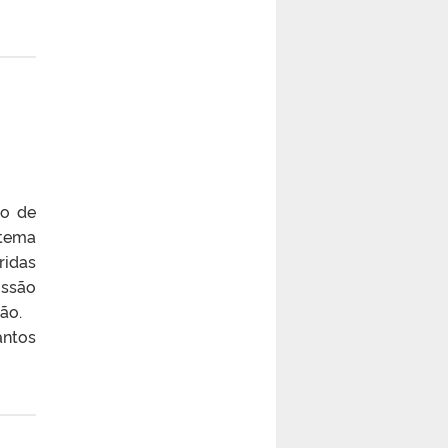
so de
stema
ridas
issão
isão.
antos