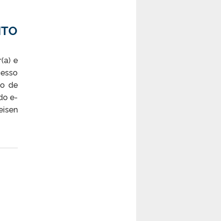
NTO
(a) e
cesso
so de
do e-
isen