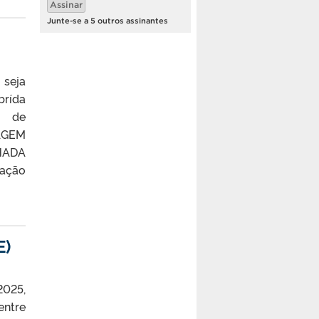
Assinar
mail
Junte-se a 5 outros assinantes
 seja
brída
ho de
AGEM
HADA
uação
E)
2025,
entre