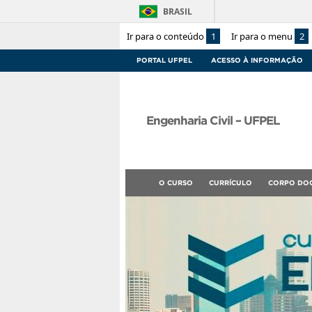
BRASIL
Ir para o conteúdo
1
Ir para o menu
2
PORTAL UFPEL
ACESSO À INFORMAÇÃO
Engenharia Civil – UFPEL
O CURSO
CURRÍCULO
CORPO DO