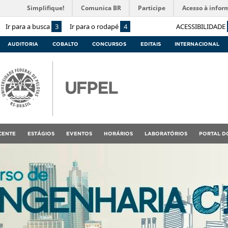
Simplifique!
Comunica BR
Participe
Acesso à infor
Ir para a busca
3
Ir para o rodapé
4
ACESSIBILIDADE
AUDITORIA
COBALTO
CONCURSOS
EDITAIS
INTERNACIONAL
CENTE
ESTÁGIOS
EVENTOS
HORÁRIOS
LABORATÓRIOS
PORTAL D