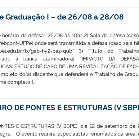
de Graduação I – de 26/08 a 28/08
 horário da defesa: *26/08 às 10h.* 2) Sala da defesa (caso
Webconf-UFPel onde será transmitida a defesa (caso seja hi
.ufpel.edu.br/b/gab-hy2-paz-qub* 3) Título do Trabal
viado à banca examinadora): *IMPACTO DA DEFAS
CAS: ESTUDO DE CASO DE UMA REVITALIZAÇÃO DE FAC
pleto do(a) discente que defenderá o Trabalho de Grad
ome completo […]
IRO DE PONTES E ESTRUTURAS (V SBP
NTES E ESTRUTURAS (V SBPE), dia 12 de setembro de 
egre. O evento reunirá especialistas renomados da área, 