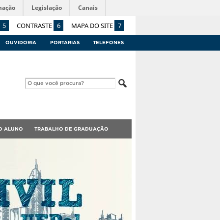
mação
Legislação
Canais
5
CONTRASTE
6
MAPA DO SITE
7
OUVIDORIA
PORTARIAS
TELEFONES
O ALUNO
TRABALHO DE GRADUAÇÃO