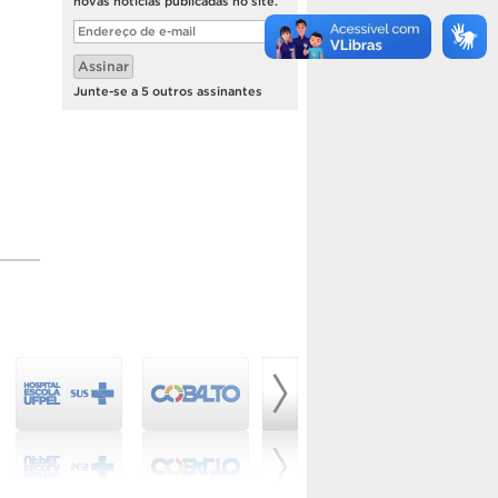
novas notícias publicadas no site.
Endereço
de
e-
Assinar
mail
Junte-se a 5 outros assinantes