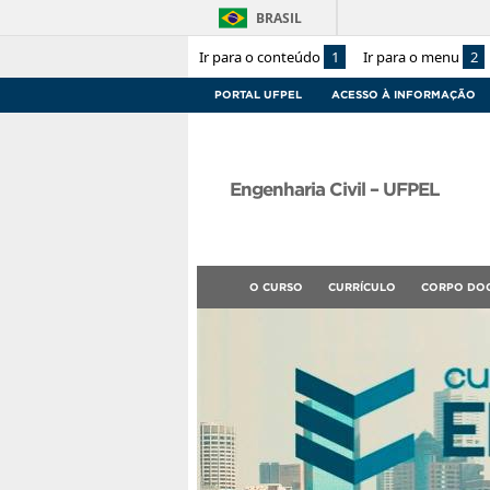
BRASIL
Ir para o conteúdo
1
Ir para o menu
2
PORTAL UFPEL
ACESSO À INFORMAÇÃO
Engenharia Civil – UFPEL
O CURSO
CURRÍCULO
CORPO DO