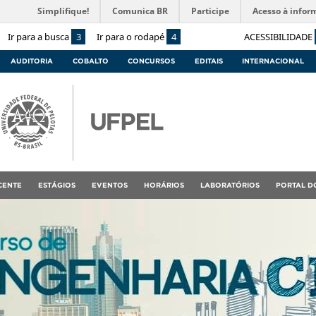
Simplifique!
Comunica BR
Participe
Acesso à infor
Ir para a busca
3
Ir para o rodapé
4
ACESSIBILIDADE
AUDITORIA
COBALTO
CONCURSOS
EDITAIS
INTERNACIONAL
CENTE
ESTÁGIOS
EVENTOS
HORÁRIOS
LABORATÓRIOS
PORTAL D