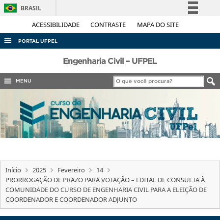
BRASIL
Simplifique!
ACESSIBILIDADE
CONTRASTE
MAPA DO SITE
Comunica BR
PORTAL UFPEL
Participe
ACESSO À INFORMAÇÃO
Engenharia Civil – UFPEL
Acesso à informação
AUDITORIA
MENU
Legislação
COBALTO
Canais
CONCURSOS
EDITAIS
INTERNACIONAL
OUVIDORIA
Início
2025
Fevereiro
14
PORTARIAS
PRORROGAÇÃO DE PRAZO PARA VOTAÇÃO – EDITAL DE CONSULTA À
COMUNIDADE DO CURSO DE ENGENHARIA CIVIL PARA A ELEIÇÃO DE
TELEFONES
COORDENADOR E COORDENADOR ADJUNTO