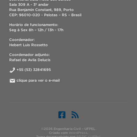
Sala 309 A - 3º andar
Rua Benjamin Constant, 989, Porto
CEP: 96010-020 - Pelotas – RS – Brasil
Horário de funcionamento:
Seg à Sex 8h – 12h / 13h - 17h
Coordenador:
Hebert Luis Rossetto
Coordenador adjunto:
Rafael de Avila Delucis
+55 (53) 32841695
clique para ver o e-mail
©2026 Engenharia Civil – UFPEL.
Criado com
WordPress
.
Tema desenvolvido por
SGTIC / UFPel
.