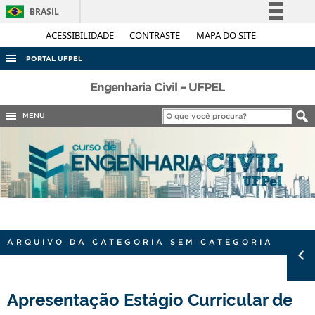
BRASIL
Simplifique!
ACESSIBILIDADE
CONTRASTE
MAPA DO SITE
Comunica BR
PORTAL UFPEL
Participe
ACESSO À INFORMAÇÃO
Engenharia Civil – UFPEL
Acesso à informação
AUDITORIA
MENU
Legislação
COBALTO
Canais
CONCURSOS
EDITAIS
INTERNACIONAL
OUVIDORIA
ARQUIVO DA CATEGORIA SEM CATEGORIA
PORTARIAS
TELEFONES
Apresentação Estágio Curricular de