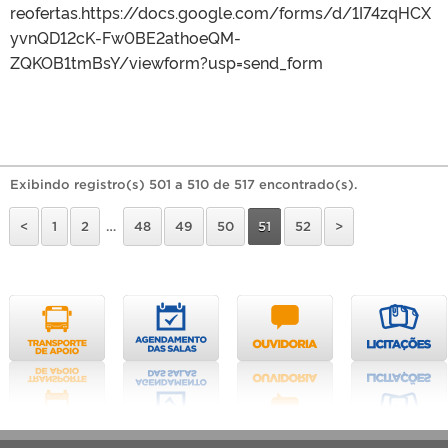
reofertas.https://docs.google.com/forms/d/1I74zqHCX
yvnQD12cK-Fw0BE2athoeQM-
ZQKOB1tmBsY/viewform?usp=send_form
Exibindo registro(s) 501 a 510 de 517 encontrado(s).
<
1
2
…
48
49
50
51
52
>