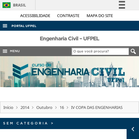
BRASIL
Simplifique!
ACESSIBILIDADE
CONTRASTE
MAPA DO SITE
Comunica BR
PORTAL UFPEL
Participe
ACESSO À INFORMAÇÃO
Engenharia Civil – UFPEL
Acesso à informação
AUDITORIA
MENU
Legislação
COBALTO
Canais
CONCURSOS
EDITAIS
INTERNACIONAL
OUVIDORIA
Início
2014
Outubro
16
IV COPA DAS ENGENHARIAS
PORTARIAS
TELEFONES
SEM CATEGORIA
>