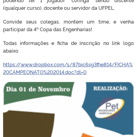
(qualquer curso), docente ou servidor da UFPEL.
Convide seus colegas, montem um time, e venha
participar da 4º Copa das Engenharias!
Todas informações e ficha de inscrição no link logo
abaixo.
https://www.dropbox.com/s/87bic6sg3fhe814/FICHA%
20CAMPEONATO%202014.doc?dl=0