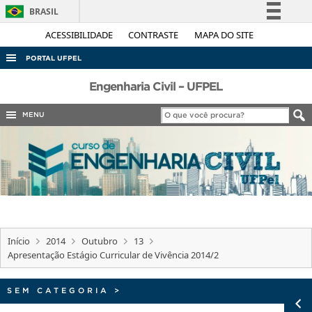
BRASIL
Simplifique!
ACESSIBILIDADE
CONTRASTE
MAPA DO SITE
Comunica BR
PORTAL UFPEL
Participe
ACESSO À INFORMAÇÃO
Engenharia Civil – UFPEL
Acesso à informação
AUDITORIA
MENU
Legislação
COBALTO
Canais
CONCURSOS
EDITAIS
INTERNACIONAL
OUVIDORIA
Início
2014
Outubro
13
PORTARIAS
Apresentação Estágio Curricular de Vivência 2014/2
TELEFONES
SEM CATEGORIA
>