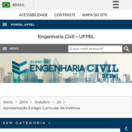
BRASIL
Simplifique!
ACESSIBILIDADE
CONTRASTE
MAPA DO SITE
Comunica BR
PORTAL UFPEL
Participe
ACESSO À INFORMAÇÃO
Engenharia Civil – UFPEL
Acesso à informação
AUDITORIA
MENU
Legislação
COBALTO
Canais
CONCURSOS
EDITAIS
INTERNACIONAL
OUVIDORIA
Início
2014
Outubro
20
PORTARIAS
Apresentação Estágio Curricular de Vivência
TELEFONES
SEM CATEGORIA
>