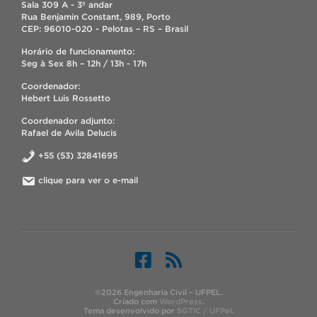
Sala 309 A - 3º andar
Rua Benjamin Constant, 989, Porto
CEP: 96010-020 - Pelotas – RS – Brasil
Horário de funcionamento:
Seg à Sex 8h – 12h / 13h - 17h
Coordenador:
Hebert Luis Rossetto
Coordenador adjunto:
Rafael de Avila Delucis
+55 (53) 32841695
clique para ver o e-mail
©2026 Engenharia Civil – UFPEL.
Criado com
WordPress
.
Tema desenvolvido por
SGTIC / UFPel
.