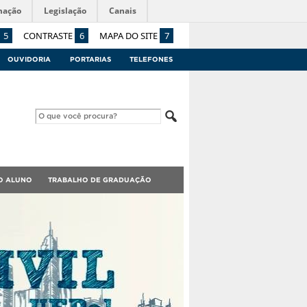
mação
Legislação
Canais
5
CONTRASTE
6
MAPA DO SITE
7
OUVIDORIA
PORTARIAS
TELEFONES
O ALUNO
TRABALHO DE GRADUAÇÃO