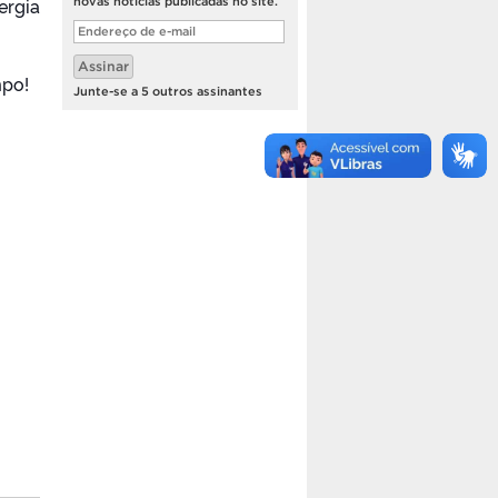
ergia
novas notícias publicadas no site.
Endereço
de
e-
Assinar
mail
mpo!
Junte-se a 5 outros assinantes