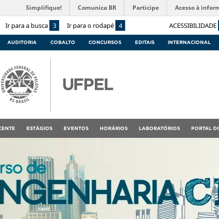
Simplifique!
Comunica BR
Participe
Acesso à infor
Ir para a busca
3
Ir para o rodapé
4
ACESSIBILIDADE
AUDITORIA
COBALTO
CONCURSOS
EDITAIS
INTERNACIONAL
CENTE
ESTÁGIOS
EVENTOS
HORÁRIOS
LABORATÓRIOS
PORTAL D