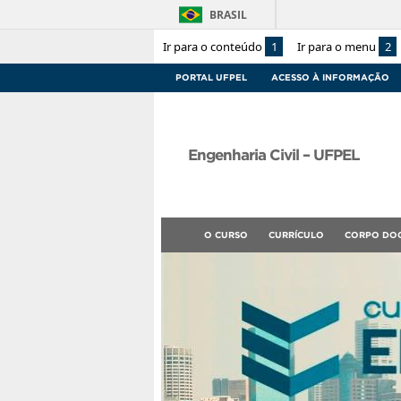
BRASIL
Ir para o conteúdo
1
Ir para o menu
2
PORTAL UFPEL
ACESSO À INFORMAÇÃO
Engenharia Civil – UFPEL
O CURSO
CURRÍCULO
CORPO DO