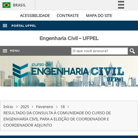
BRASIL
Simplifique!
ACESSIBILIDADE
CONTRASTE
MAPA DO SITE
Comunica BR
PORTAL UFPEL
Participe
ACESSO À INFORMAÇÃO
Engenharia Civil – UFPEL
Acesso à informação
AUDITORIA
MENU
Legislação
COBALTO
Canais
CONCURSOS
EDITAIS
INTERNACIONAL
OUVIDORIA
Início
2025
Fevereiro
18
PORTARIAS
RESULTADO DA CONSULTA À COMUNIDADE DO CURSO DE
ENGENHARIA CIVIL PARA A ELEIÇÃO DE COORDENADOR E
TELEFONES
COORDENADOR ADJUNTO