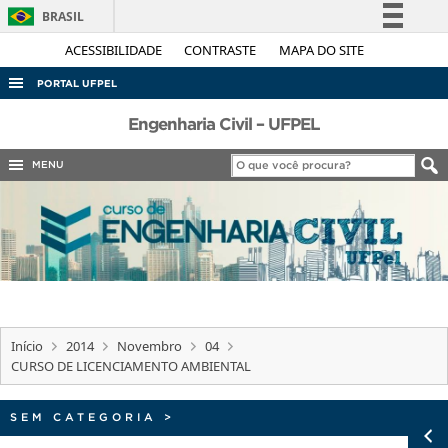
BRASIL
Simplifique!
ACESSIBILIDADE
CONTRASTE
MAPA DO SITE
Comunica BR
PORTAL UFPEL
Participe
ACESSO À INFORMAÇÃO
Engenharia Civil – UFPEL
Acesso à informação
AUDITORIA
MENU
Legislação
COBALTO
Canais
CONCURSOS
EDITAIS
INTERNACIONAL
OUVIDORIA
Início
2014
Novembro
04
PORTARIAS
CURSO DE LICENCIAMENTO AMBIENTAL
TELEFONES
SEM CATEGORIA
>