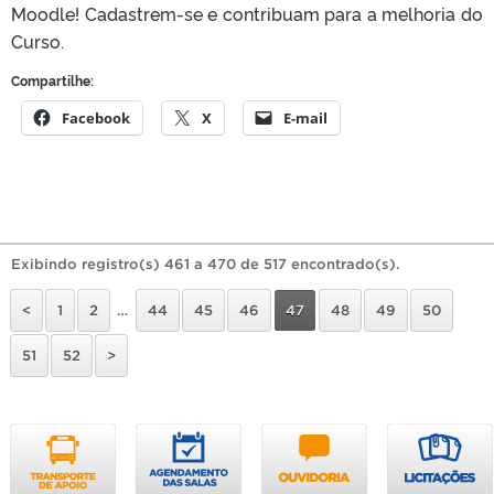
Moodle! Cadastrem-se e contribuam para a melhoria do
Curso.
Compartilhe:
Facebook
X
E-mail
Exibindo registro(s) 461 a 470 de 517 encontrado(s).
<
1
2
…
44
45
46
47
48
49
50
51
52
>