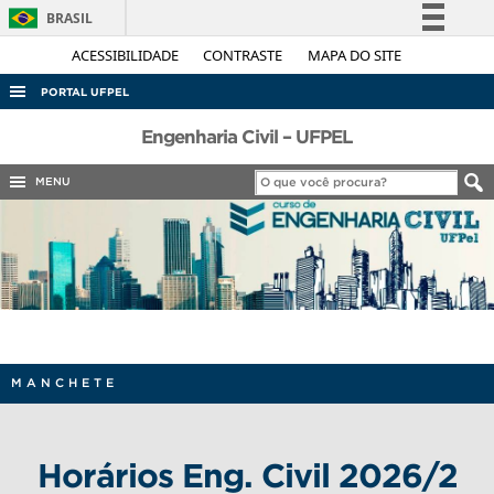
BRASIL
Simplifique!
ACESSIBILIDADE
CONTRASTE
MAPA DO SITE
Comunica BR
PORTAL UFPEL
Participe
ACESSO À INFORMAÇÃO
Engenharia Civil – UFPEL
Acesso à informação
AUDITORIA
MENU
Legislação
COBALTO
Canais
CONCURSOS
EDITAIS
INTERNACIONAL
OUVIDORIA
MANCHETE
PORTARIAS
TELEFONES
Horários Eng. Civil 2026/2