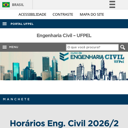
BRASIL
Simplifique!
ACESSIBILIDADE
CONTRASTE
MAPA DO SITE
Comunica BR
PORTAL UFPEL
Participe
ACESSO À INFORMAÇÃO
Engenharia Civil – UFPEL
Acesso à informação
AUDITORIA
MENU
Legislação
COBALTO
Canais
CONCURSOS
EDITAIS
INTERNACIONAL
OUVIDORIA
MANCHETE
PORTARIAS
TELEFONES
Horários Eng. Civil 2026/2