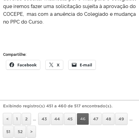
que iremos fazer uma solicitação sujeita à aprovação do
COCEPE, mas com a anuência do Colegiado e mudança
no PPC do Curso.
Compartilhe:
Facebook
X
E-mail
Exibindo registro(s) 451 a 460 de 517 encontrado(s).
<
1
2
…
43
44
45
46
47
48
49
…
51
52
>