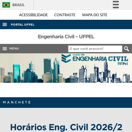
BRASIL
Simplifique!
ACESSIBILIDADE
CONTRASTE
MAPA DO SITE
Comunica BR
PORTAL UFPEL
Participe
ACESSO À INFORMAÇÃO
Engenharia Civil – UFPEL
Acesso à informação
AUDITORIA
MENU
Legislação
COBALTO
Canais
CONCURSOS
EDITAIS
INTERNACIONAL
OUVIDORIA
MANCHETE
PORTARIAS
TELEFONES
Horários Eng. Civil 2026/2