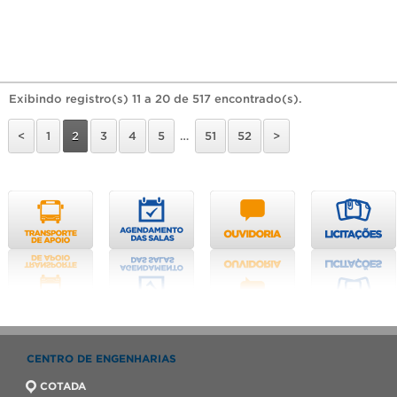
Exibindo registro(s) 11 a 20 de 517 encontrado(s).
<
1
2
3
4
5
…
51
52
>
CENTRO DE ENGENHARIAS
COTADA