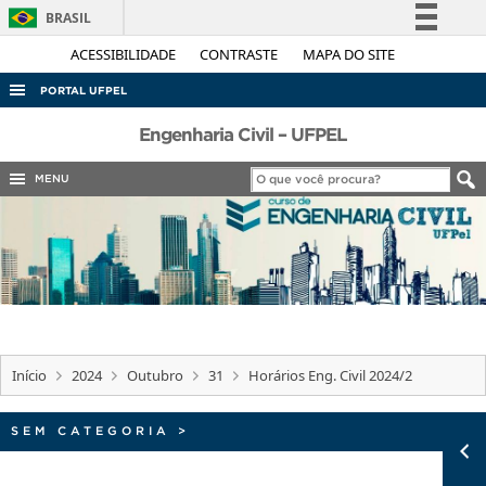
BRASIL
Simplifique!
ACESSIBILIDADE
CONTRASTE
MAPA DO SITE
Comunica BR
PORTAL UFPEL
Participe
ACESSO À INFORMAÇÃO
Engenharia Civil – UFPEL
Acesso à informação
AUDITORIA
MENU
Legislação
COBALTO
Canais
CONCURSOS
EDITAIS
INTERNACIONAL
OUVIDORIA
Início
2024
Outubro
31
Horários Eng. Civil 2024/2
PORTARIAS
TELEFONES
SEM CATEGORIA
>