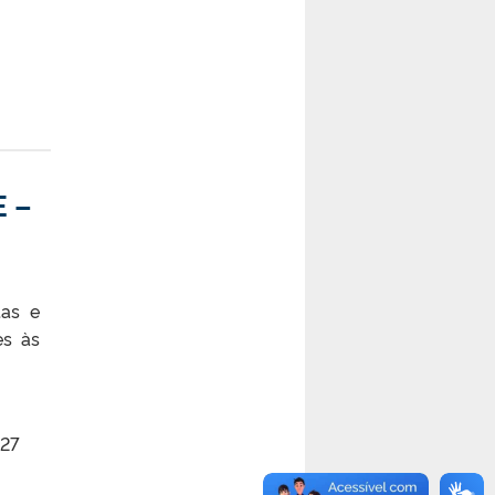
 –
tas e
es às
 27