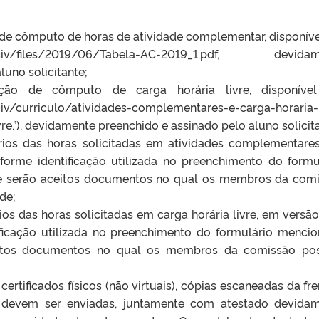
o de cômputo de horas de atividade complementar, disponív
engciv/files/2019/06/Tabela-AC-2019_1.pdf, devidam
luno solicitante;
tação de cômputo de carga horária livre, disponíve
civ/curriculo/atividades-complementares-e-carga-horaria-
ivre.”), devidamente preenchido e assinado pelo aluno solicit
ios das horas solicitadas em atividades complementare
orme identificação utilizada no preenchimento do formu
 serão aceitos documentos no qual os membros da com
de;
s das horas solicitadas em carga horária livre, em versão
icação utilizada no preenchimento do formulário menci
eitos documentos no qual os membros da comissão po
ertificados físicos (não virtuais), cópias escaneadas da fre
devem ser enviadas, juntamente com atestado devida