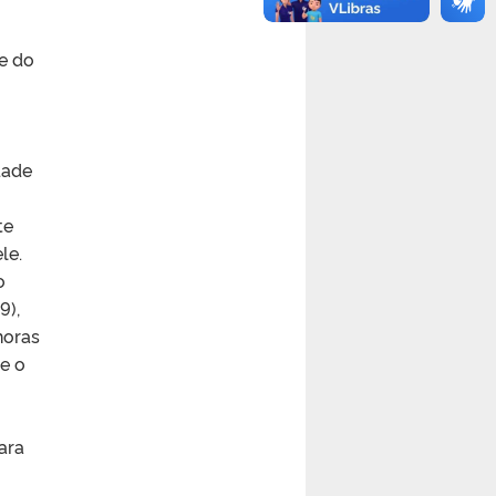
e do
;
dade
te
le.
o
9),
horas
re o
ara