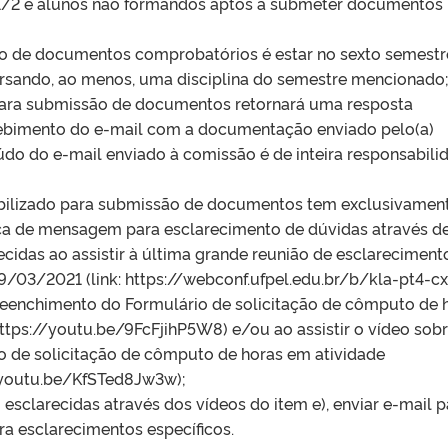
/2 e alunos não formandos aptos a submeter documentos
ão de documentos comprobatórios é estar no sexto semestr
cursando, ao menos, uma disciplina do semestre mencionado
 para submissão de documentos retornará uma resposta
cebimento do e-mail com a documentação enviado pelo(a)
eúdo do e-mail enviado à comissão é de inteira responsabili
ibilizado para submissão de documentos tem exclusivamen
oca de mensagem para esclarecimento de dúvidas através de
cidas ao assistir à última grande reunião de esclareciment
9/03/2021 (link: https://webconf.ufpel.edu.br/b/kla-pt4-cx
 preenchimento do Formulário de solicitação de cômputo de 
 https://youtu.be/9FcFjihP5W8) e/ou ao assistir o vídeo sob
 de solicitação de cômputo de horas em atividade
//youtu.be/KfSTed8Jw3w);
 esclarecidas através dos vídeos do item e), enviar e-mail p
 esclarecimentos específicos.