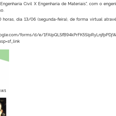
 Engenharia Civil X Engenharia de Materiais”, com o engen
so.
0 horas, dia 13/06 (segunda-feira), de forma virtual atrav
s.google.com/forms/d/e/1FAIpQLSfB94kPrFK5SIpRyLnjfpPDj
sp=sf_link