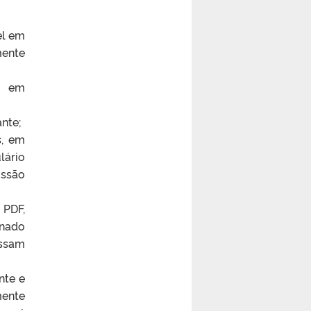
el em
ente
l em
ante;
s, em
lário
issão
 PDF,
onado
ssam
nte e
mente