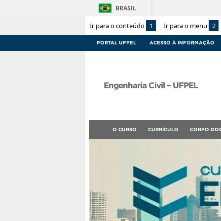
BRASIL
Ir para o conteúdo
1
Ir para o menu
2
PORTAL UFPEL
ACESSO À INFORMAÇÃO
Engenharia Civil – UFPEL
O CURSO
CURRÍCULO
CORPO DO