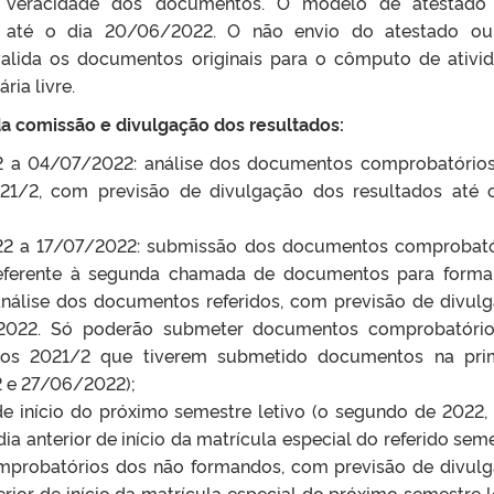
a veracidade dos documentos. O modelo de atestado 
os até o dia 20/06/2022. O não envio do atestado o
valida os documentos originais para o cômputo de ativi
ia livre.
da comissão e divulgação dos resultados:
22 a 04/07/2022: análise dos documentos comprobatório
1/2, com previsão de divulgação dos resultados até 
22 a 17/07/2022: submissão dos documentos comprobató
referente à segunda chamada de documentos para form
nálise dos documentos referidos, com previsão de divul
/2022. Só poderão submeter documentos comprobatóri
os 2021/2 que tiverem submetido documentos na prim
 e 27/06/2022);
de início do próximo semestre letivo (o segundo de 2022,
ia anterior de início da matrícula especial do referido seme
mprobatórios dos não formandos, com previsão de divul
erior de início da matrícula especial do próximo semestre l