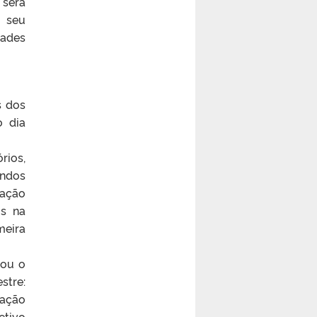
será
u seu
dades
s dos
o dia
rios,
andos
gação
os na
eira
 ou o
stre:
gação
etivo