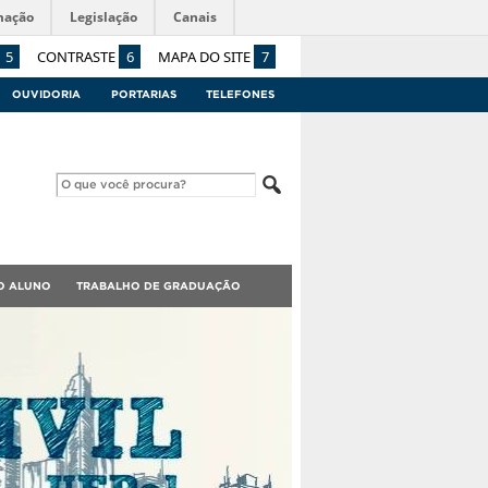
mação
Legislação
Canais
5
CONTRASTE
6
MAPA DO SITE
7
OUVIDORIA
PORTARIAS
TELEFONES
O ALUNO
TRABALHO DE GRADUAÇÃO