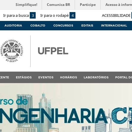
Simplifique!
Comunica BR
Participe
Acesso à infor
Ir para a busca
3
Ir para o rodapé
4
ACESSIBILIDADE
AUDITORIA
COBALTO
CONCURSOS
EDITAIS
INTERNACIONAL
CENTE
ESTÁGIOS
EVENTOS
HORÁRIOS
LABORATÓRIOS
PORTAL D