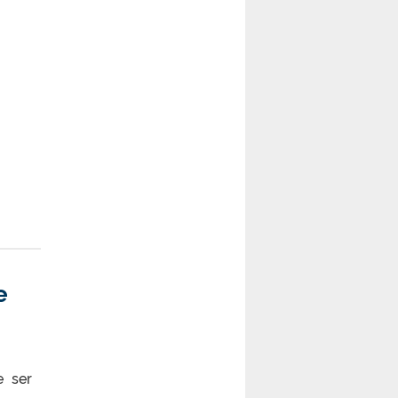
e
e ser