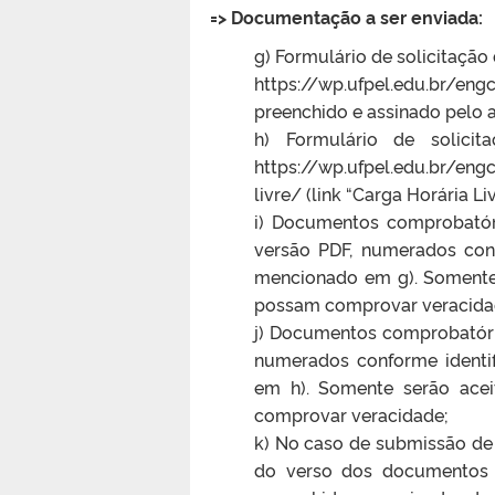
=> Documentação a ser enviada:
g) Formulário de solicitaçã
https://wp.ufpel.edu.br/
preenchido e assinado pelo a
h) Formulário de solici
https://wp.ufpel.edu.br/eng
livre/ (link “Carga Horária L
i) Documentos comprobatór
versão PDF, numerados conf
mencionado em g). Somente
possam comprovar veracida
j) Documentos comprobatório
numerados conforme identif
em h). Somente serão ac
comprovar veracidade;
k) No caso de submissão de c
do verso dos documentos 