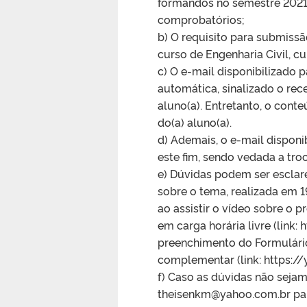
formandos no semestre 2021
comprobatórios;
b) O requisito para submiss
curso de Engenharia Civil, 
c) O e-mail disponibilizado
automática, sinalizado o re
aluno(a). Entretanto, o cont
do(a) aluno(a).
d) Ademais, o e-mail dispon
este fim, sendo vedada a tr
e) Dúvidas podem ser esclare
sobre o tema, realizada em 1
ao assistir o vídeo sobre o
em carga horária livre (link:
preenchimento do Formulário
complementar (link: https:
f) Caso as dúvidas não sejam
theisenkm@yahoo.com.br para