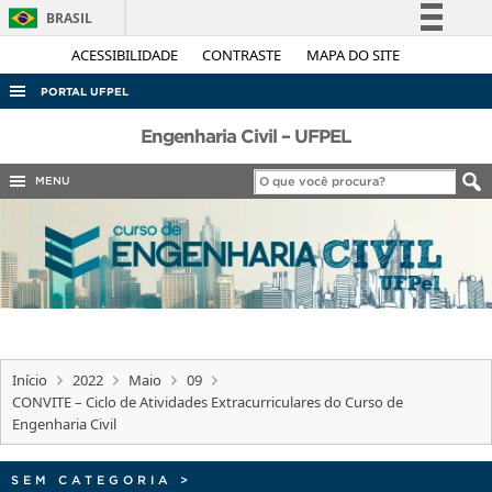
BRASIL
Simplifique!
ACESSIBILIDADE
CONTRASTE
MAPA DO SITE
Comunica BR
PORTAL UFPEL
Participe
ACESSO À INFORMAÇÃO
Engenharia Civil – UFPEL
Acesso à informação
AUDITORIA
MENU
Legislação
COBALTO
Canais
CONCURSOS
EDITAIS
INTERNACIONAL
OUVIDORIA
Início
2022
Maio
09
PORTARIAS
CONVITE – Ciclo de Atividades Extracurriculares do Curso de
Engenharia Civil
TELEFONES
SEM CATEGORIA
>