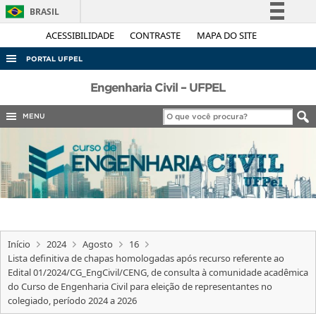
BRASIL
Simplifique!
ACESSIBILIDADE
CONTRASTE
MAPA DO SITE
Comunica BR
PORTAL UFPEL
Participe
ACESSO À INFORMAÇÃO
Engenharia Civil – UFPEL
Acesso à informação
AUDITORIA
MENU
Legislação
COBALTO
Canais
CONCURSOS
EDITAIS
INTERNACIONAL
OUVIDORIA
Início
2024
Agosto
16
PORTARIAS
Lista definitiva de chapas homologadas após recurso referente ao
Edital 01/2024/CG_EngCivil/CENG, de consulta à comunidade acadêmica
TELEFONES
do Curso de Engenharia Civil para eleição de representantes no
colegiado, período 2024 a 2026