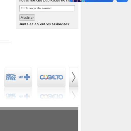
novas notícias publicadas no site.
Endereço
de
e-
Assinar
mail
Junte-se a 5 outros assinantes