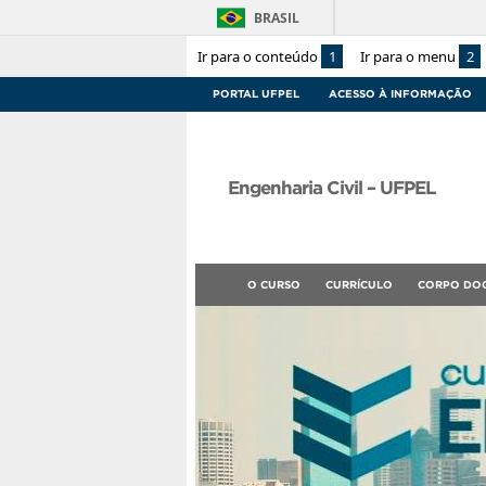
BRASIL
Ir para o conteúdo
1
Ir para o menu
2
PORTAL UFPEL
ACESSO À INFORMAÇÃO
Engenharia Civil – UFPEL
O CURSO
CURRÍCULO
CORPO DO