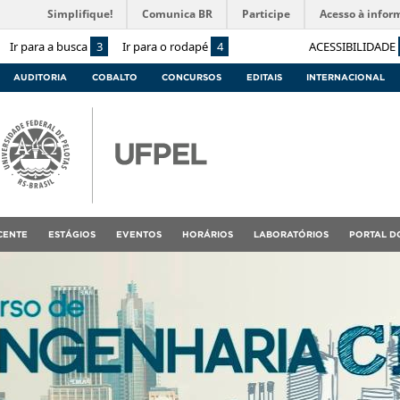
Simplifique!
Comunica BR
Participe
Acesso à infor
Ir para a busca
3
Ir para o rodapé
4
ACESSIBILIDADE
AUDITORIA
COBALTO
CONCURSOS
EDITAIS
INTERNACIONAL
CENTE
ESTÁGIOS
EVENTOS
HORÁRIOS
LABORATÓRIOS
PORTAL D