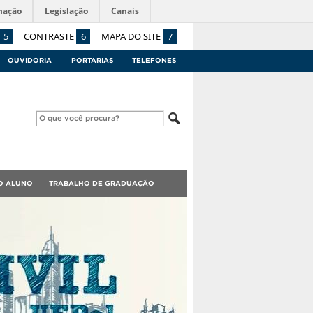
mação
Legislação
Canais
5
CONTRASTE
6
MAPA DO SITE
7
OUVIDORIA
PORTARIAS
TELEFONES
O ALUNO
TRABALHO DE GRADUAÇÃO