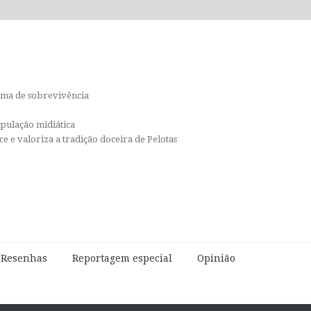
orma de sobrevivência
ipulação midiática
e e valoriza a tradição doceira de Pelotas
e Resenhas
Reportagem especial
Opinião