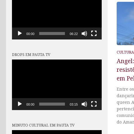
vídeo
00:00
06:22
CULTURA
DROPS EM PAUTA TV
Angel:
Tocador
resis
de
vídeo
em Pe
Entre os
dançari
queen A
00:00
03:15
pertenci
comunid
do Amara
MINUTO CULTURAL EM PAUTA TV
Tocador