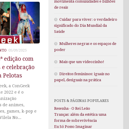
movimenta comunidades e bilhões
de reais
Cuidar para viver: o verdadeiro
significado do Dia Mundial da
Saúde
Mulheres negras e os espaços de
poder
NTO
05/09/2025
ª edição com
Mais que um videozinho!
 e celebração
Direitos femininos: iguais no
m Pelotas
papel, desiguais na prática
eek, a ConGeek
e 2022 e é o
anização
POSTS & PÁGINAS POPULARES
s de animes,
Resenha - O Rei Leão
ies, games, k-pop e
Tranças: além da estética uma
ilela No...
forma de sobrevivência
Eu Só Posso Imaginar