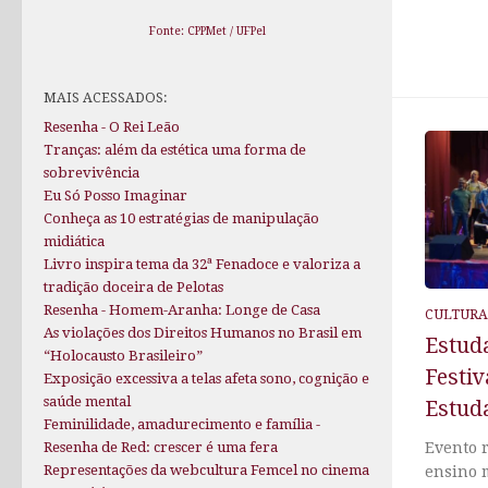
Fonte: CPPMet / UFPel
MAIS ACESSADOS:
Resenha - O Rei Leão
Tranças: além da estética uma forma de
sobrevivência
Eu Só Posso Imaginar
Conheça as 10 estratégias de manipulação
midiática
Livro inspira tema da 32ª Fenadoce e valoriza a
tradição doceira de Pelotas
Resenha - Homem-Aranha: Longe de Casa
CULTURA
As violações dos Direitos Humanos no Brasil em
Estuda
“Holocausto Brasileiro”
Festiv
Exposição excessiva a telas afeta sono, cognição e
saúde mental
Estuda
Feminilidade, amadurecimento e família -
Resenha de Red: crescer é uma fera
Evento 
Representações da webcultura Femcel no cinema
ensino 