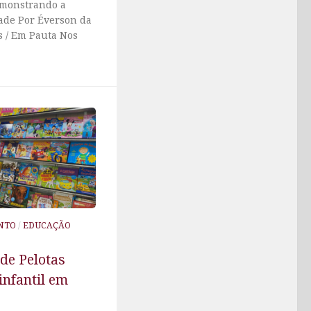
emonstrando a
ade Por Éverson da
 / Em Pauta Nos
NTO
/
EDUCAÇÃO
 de Pelotas
 infantil em