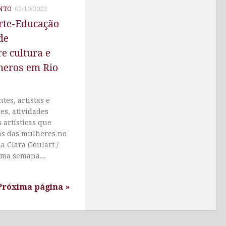
NTO
02/10/2023
rte-Educação
de
e cultura e
neros em Rio
tes, artistas e
es, atividades
 artísticas que
as das mulheres no
a Clara Goulart /
ima semana...
Próxima página »