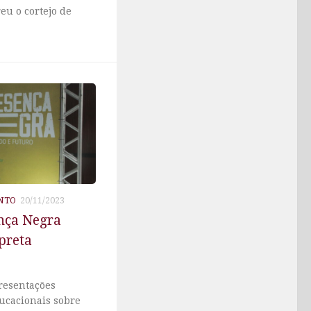
eu o cortejo de
NTO
20/11/2023
nça Negra
 preta
resentações
ducacionais sobre