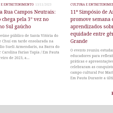
 E ENTRETENIMENTO
13/11/2023
CULTURA E ENTRETENIME
na Rua Campos Neutrais:
11º Simpósio de A
 chega pela 3° vez no
promove semana 
mo Sul gaúcho
aprendizados sobr
equidade entre gê
eúne público de Santa Vitória do
Grande
e Chuí em tarde ensolarada na
lio Sueli Armendaris, na Barra do
O evento reuniu estudan
 Carolina Farias Tapia / Em Pauta
educadores para reflexõ
eiro de 2023, a...
práticas e apresentações
celebraram as conquist
campo cultural Por Mari
Em Pauta Durante a últ