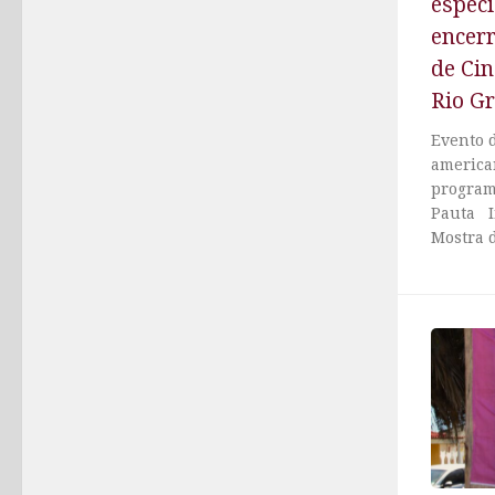
especi
encer
de Ci
Rio G
Evento d
america
program
Pauta I
Mostra 