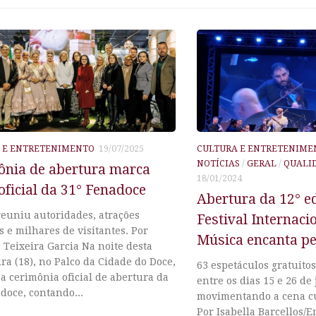
 E ENTRETENIMENTO
19/07/2025
CULTURA E ENTRETENIME
NOTÍCIAS
/
GERAL
/
QUALID
ônia de abertura marca
18/01/2024
 oficial da 31° Fenadoce
Abertura da 12° e
reuniu autoridades, atrações
Festival Internaci
as e milhares de visitantes. Por
Música encanta pe
Teixeira Garcia Na noite desta
ira (18), no Palco da Cidade do Doce,
63 espetáculos gratuitos
a cerimônia oficial de abertura da
entre os dias 15 e 26 de
doce, contando...
movimentando a cena cu
Por Isabella Barcellos/