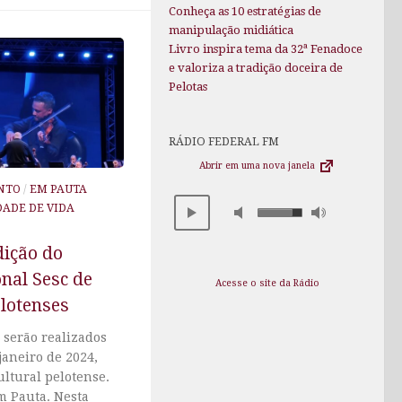
Conheça as 10 estratégias de
manipulação midiática
Livro inspira tema da 32ª Fenadoce
e valoriza a tradição doceira de
Pelotas
RÁDIO FEDERAL FM
Abrir em uma nova janela
NTO
/
EM PAUTA
ADE DE VIDA
dição do
onal Sesc de
Acesse o site da Rádio
lotenses
 serão realizados
 janeiro de 2024,
ltural pelotense.
Em Pauta. Nesta