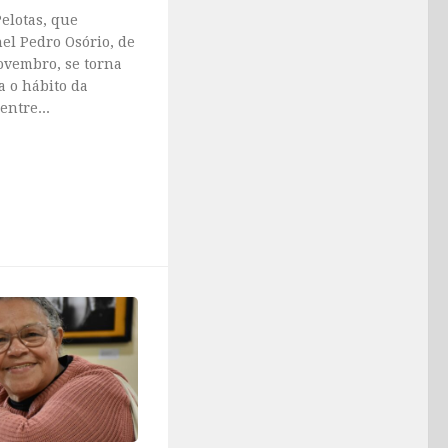
Pelotas, que
el Pedro Osório, de
ovembro, se torna
 o hábito da
entre...