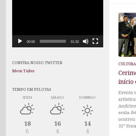
de
vídeo
00:00
01:32
CONFIRA NOSSO TWITTER
CULTURA
Meus Tuítes
Cerim
início
TEMPO EM PELOTAS
Evento 
SEXTA
SÁBADO
DOMINGO
artístic
Andrine 
sexta-fe
ocorreu 
18
16
14
31° Fena
6
4
4