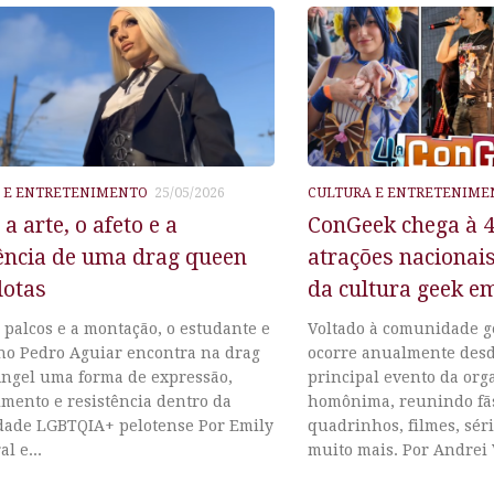
 E ENTRETENIMENTO
25/05/2026
CULTURA E ENTRETENIME
 a arte, o afeto e a
ConGeek chega à 4
tência de uma drag queen
atrações nacionais
lotas
da cultura geek e
 palcos e a montação, o estudante e
Voltado à comunidade g
no Pedro Aguiar encontra na drag
ocorre anualmente desd
ngel uma forma de expressão,
principal evento da org
mento e resistência dentro da
homônima, reunindo fã
ade LGBTQIA+ pelotense Por Emily
quadrinhos, filmes, sér
l e...
muito mais. Por Andrei V