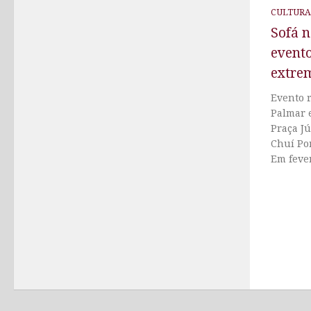
CULTURA
Sofá 
evento
extre
Evento r
Palmar 
Praça Jú
Chuí Por
Em fever