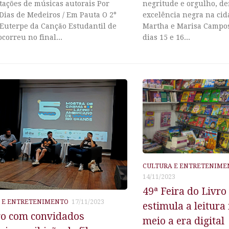
tações de músicas autorais Por
negritude e orgulho, d
Dias de Medeiros / Em Pauta O 2°
excelência negra na cid
 Euterpe da Canção Estudantil de
Martha e Marisa Campos
ocorreu no final...
dias 15 e 16...
CULTURA E ENTRETENIME
14/11/2023
49ª Feira do Livro
 E ENTRETENIMENTO
17/11/2023
estimula a leitura
go com convidados
meio a era digital