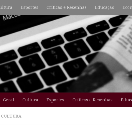
ultura
Esportes
Críticas e Resenhas
Educação
Econ
Geral
Cultura
Esportes
Críticas e Resenhas
Educ
:
CULTURA