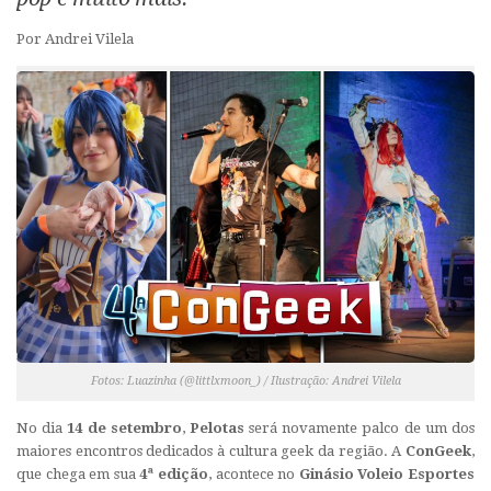
Por Andrei Vilela
Fotos: Luazinha (@littlxmoon_) / Ilustração: Andrei Vilela
No dia
14 de setembro
,
Pelotas
será novamente palco de um dos
maiores encontros dedicados à cultura geek da região. A
ConGeek
,
que chega em sua
4ª edição
, acontece no
Ginásio Voleio Esportes