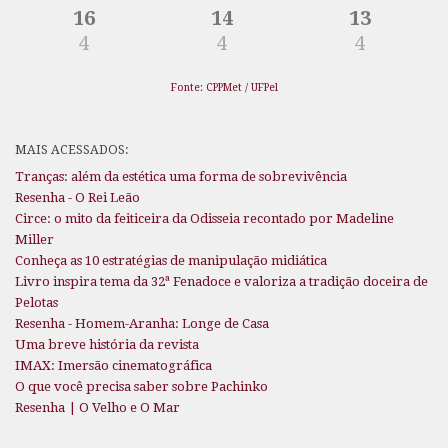
16
14
13
4
4
4
Fonte: CPPMet / UFPel
MAIS ACESSADOS:
Tranças: além da estética uma forma de sobrevivência
Resenha - O Rei Leão
Circe: o mito da feiticeira da Odisseia recontado por Madeline
Miller
Conheça as 10 estratégias de manipulação midiática
Livro inspira tema da 32ª Fenadoce e valoriza a tradição doceira de
Pelotas
Resenha - Homem-Aranha: Longe de Casa
Uma breve história da revista
IMAX: Imersão cinematográfica
O que você precisa saber sobre Pachinko
Resenha | O Velho e O Mar