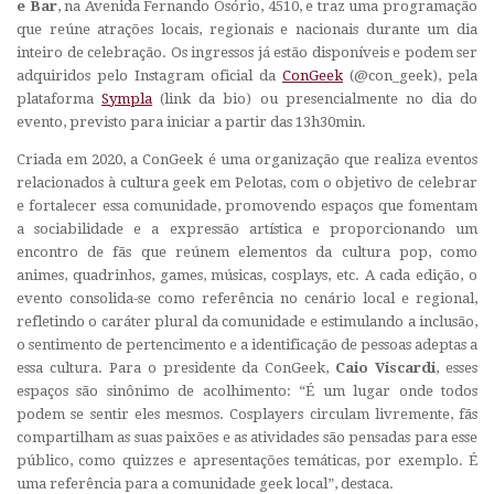
e Bar
, na Avenida Fernando Osório, 4510, e traz uma programação
que reúne atrações locais, regionais e nacionais durante um dia
inteiro de celebração. Os ingressos já estão disponíveis e podem ser
adquiridos pelo Instagram oficial da
ConGeek
(@con_geek), pela
plataforma
Sympla
(link da bio) ou presencialmente no dia do
evento, previsto para iniciar a partir das 13h30min.
Criada em 2020, a ConGeek é uma organização que realiza eventos
relacionados à cultura geek em Pelotas, com o objetivo de celebrar
e fortalecer essa comunidade, promovendo espaços que fomentam
a sociabilidade e a expressão artística e proporcionando um
encontro de fãs que reúnem elementos da cultura pop, como
animes, quadrinhos, games, músicas, cosplays, etc. A cada edição, o
evento consolida-se como referência no cenário local e regional,
refletindo o caráter plural da comunidade e estimulando a inclusão,
o sentimento de pertencimento e a identificação de pessoas adeptas a
essa cultura. Para o presidente da ConGeek,
Caio Viscardi
, esses
espaços são sinônimo de acolhimento: “É um lugar onde todos
podem se sentir eles mesmos. Cosplayers circulam livremente, fãs
compartilham as suas paixões e as atividades são pensadas para esse
público, como quizzes e apresentações temáticas, por exemplo. É
uma referência para a comunidade geek local”, destaca.