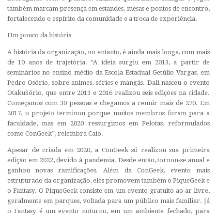
também marcam presença em estandes, mesas e pontos de encontro,
fortalecendo o espírito da comunidade e a troca de experiência.
Um pouco da história
A história da organização, no entanto, é ainda mais longa, com mais
de 10 anos de trajetória. “A ideia surgiu em 2013, a partir de
seminários no ensino médio da Escola Estadual Getúlio Vargas, em
Pedro Osório, sobre animes, séries e mangás. Dali nasceu o evento
OtakuSório, que entre 2013 e 2016 realizou seis edições na cidade.
Começamos com 30 pessoas e chegamos a reunir mais de 270. Em
2017, o projeto terminou porque muitos membros foram para a
faculdade, mas em 2020 ressurgimos em Pelotas, reformulados
como ConGeek”, relembra Caio.
Apesar de criada em 2020, a ConGeek só realizou sua primeira
edição em 2022, devido à pandemia. Desde então, tornou-se anual e
ganhou novas ramificações. Além da ConGeek, evento mais
estruturado da organização, eles promovem também o
PiqueGeek
e
o
Fantasy
. O PiqueGeek consiste em um evento gratuito ao ar livre,
geralmente em parques, voltada para um público mais familiar. Já
o Fantasy é um evento noturno, em um ambiente fechado, para