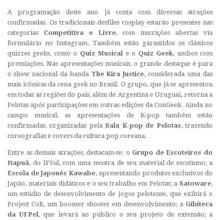
A programação deste ano já conta com diversas atrações
confirmadas. Os tradicionais desfiles cosplay estarão presentes nas
categorias
Competitiva e Livre
, com inscrições abertas via
formulário no Instagram. Também estão garantidos os clássicos
quizzes geeks, como o
Quiz Musical
e o
Quiz Geek
, ambos com
premiações. Nas apresentações musicais, o grande destaque é para
o show nacional da banda
The Kira Justice
, considerada uma das
mais icônicas da cena geek no Brasil. O grupo, que já se apresentou
em todas as regiões do país, além de Argentina e Uruguai, retorna a
Pelotas após participações em outras edições da ConGeek. Ainda no
campo musical, as apresentações de K-pop também estão
confirmadas, organizadas pela
Sala K-pop de Pelotas
, trazendo
coreografias e covers da cultura pop coreana.
Entre as demais atrações, destacam-se: o
Grupo de Escoteiros do
Itapuã
, do IFSul, com uma mostra de seu material de escotismo; a
Escola de Japonês Kawabe
, apresentando produtos exclusivos do
Japão, materiais didáticos e o seu trabalho em Pelotas; a
Satoware
,
um estúdio de desenvolvimento de jogos pelotense, que exibirá o
Project Colt, um boomer shooter em desenvolvimento; a
Gibiteca
da UFPel
, que levará ao público o seu projeto de extensão; a