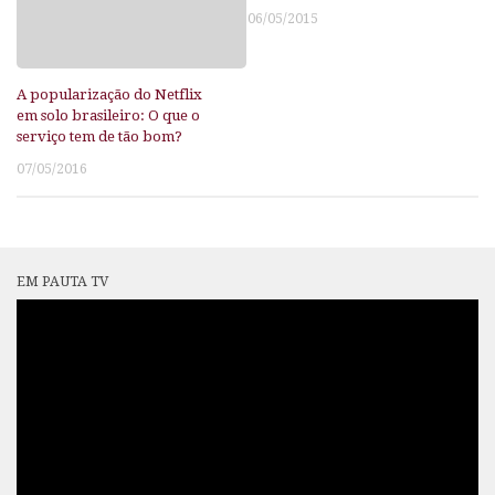
06/05/2015
A popularização do Netflix
em solo brasileiro: O que o
serviço tem de tão bom?
07/05/2016
EM PAUTA TV
Tocador
de
vídeo