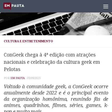
Skip to content
CULTURA E ENTRETENIMENTO
ConGeek chega à 4ª edição com atrações
nacionais e celebração da cultura geek em
Pelotas
POR
EM PAUTA
·
05/09/2025
Voltado à comunidade geek, a ConGeek ocorre
anualmente desde 2022 e é o principal evento
da organização homônima, reunindo fãs de
animes, quadrinhos, filmes, séries, games, k-
pop e muito mais.