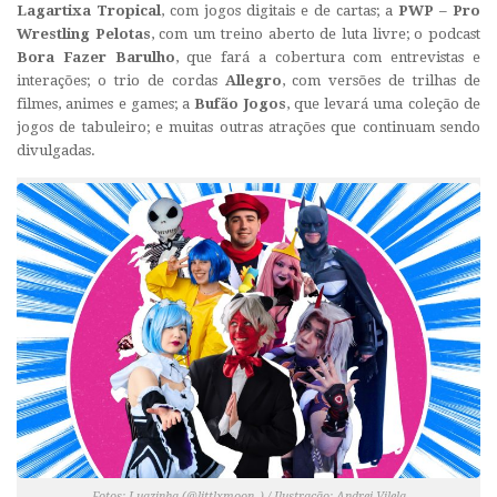
Lagartixa Tropical
, com jogos digitais e de cartas; a
PWP – Pro
Wrestling Pelotas
, com um treino aberto de luta livre; o podcast
Bora Fazer Barulho
, que fará a cobertura com entrevistas e
interações; o trio de cordas
Allegro
, com versões de trilhas de
filmes, animes e games; a
Bufão Jogos
, que levará uma coleção de
jogos de tabuleiro; e muitas outras atrações que continuam sendo
divulgadas.
Fotos: Luazinha (@littlxmoon_) / Ilustração: Andrei Vilela