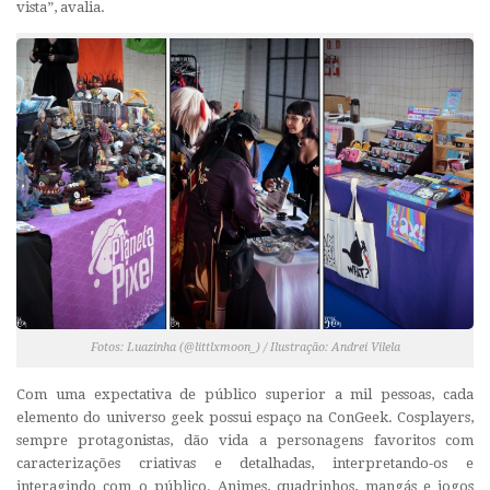
vista”, avalia.
Fotos: Luazinha (@littlxmoon_) / Ilustração: Andrei Vilela
Com uma expectativa de público superior a mil pessoas, cada
elemento do universo geek possui espaço na ConGeek. Cosplayers,
sempre protagonistas, dão vida a personagens favoritos com
caracterizações criativas e detalhadas, interpretando-os e
interagindo com o público. Animes, quadrinhos, mangás e jogos