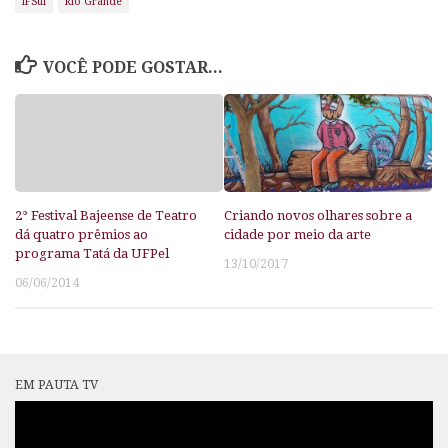
IFSul
Rio Grande
VOCÊ PODE GOSTAR...
2° Festival Bajeense de Teatro
Criando novos olhares sobre a
dá quatro prêmios ao
cidade por meio da arte
programa Tatá da UFPel
13/10/2017
06/06/2014
EM PAUTA TV
Tocador
de