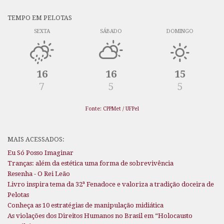
TEMPO EM PELOTAS
SEXTA
SÁBADO
DOMINGO
16
16
15
7
5
5
Fonte: CPPMet / UFPel
MAIS ACESSADOS:
Eu Só Posso Imaginar
Tranças: além da estética uma forma de sobrevivência
Resenha - O Rei Leão
Livro inspira tema da 32ª Fenadoce e valoriza a tradição doceira de
Pelotas
Conheça as 10 estratégias de manipulação midiática
As violações dos Direitos Humanos no Brasil em “Holocausto