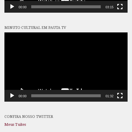
00:00
03:15
MINUTO CULTURAL EM PAUTA TV
Tocador
de
vídeo
00:00
01:32
CONFIRA NOSSO TWITTER
Meus Tuítes