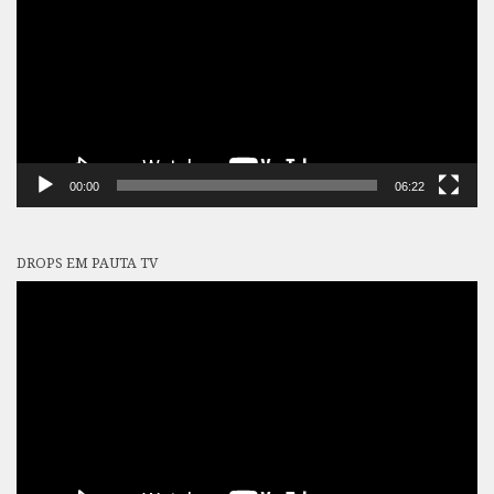
vídeo
00:00
06:22
DROPS EM PAUTA TV
Tocador
de
vídeo