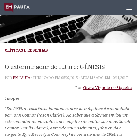
Skip to content
CRÍTICAS E RESENHAS
O exterminador do futuro: GÊNESIS
POR
EM PAUTA
· PUBLICADO EM
05/07/2015
· ATUALIZADO EM
10/11/2017
Por
Graça Vignolo de Siqueira
Sinopse:
“Em 2029, a resistência humana contra as máquinas é comandada
por John Connor (Jason Clarke). Ao saber que a Skynet enviou um
exterminador ao passado com o objetivo de matar sua mãe, Sarah
Connor (Emilia Clarke), antes de seu nascimento, John envia o
sargento Kyle Reese (Jai Courtney) de volta ao ano de 1984, na