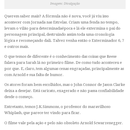
Imagem: Divulgação
Querem saber mais? A fórmula não é nova, você já viu isso
acontecer com Jornada nas Estrelas. Criam uma fenda no tempo,
levam o vilão para determinadaépoca e lá ele extermina o pai do
personagem principal, destruindo assim toda uma cronologia
lógica e recomeçando dali. Talvez venha então o Exterminador 6, 7
e outros mais.
O que temos de diferente é o conhecimento das coisas que Reese
falava para Sarah lá no primeiro filme. De como tudo aconteceu e
por que. E, claro, tem algumas cenas engraçadas, principalmente as
com Arnold e sua falta de humor.
Os atores foram bem escolhidos, mas o John Connor de Jason Clarke
deixa a desejar. Está caricato, exagerado e não passa confiabilidade
desde o começo.
Entretanto, temos J.K.Simmons, o professor do maravilhoso
Whiplash, que parece ter vindo para ficar.
O filme vale pela ação e pelo não obsoleto Arnold Scwarzenegger.