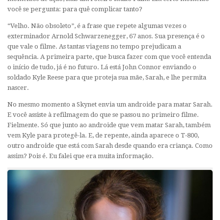
você se pergunta: para quê complicar tanto?
“Velho. Não obsoleto”, é a frase que repete algumas vezes o
exterminador Arnold Schwarzenegger, 67 anos. Sua presença é o
que vale o filme. As tantas viagens no tempo prejudicam a
sequência. A primeira parte, que busca fazer com que você entenda
o início de tudo, já é no futuro. Lá está John Connor enviando o
soldado Kyle Reese para que proteja sua mãe, Sarah, e lhe permita
nascer.
No mesmo momento a Skynet envia um androide para matar Sarah.
E você assiste à refilmagem do que se passou no primeiro filme.
Fielmente. Só que junto ao androide que vem matar Sarah, também
vem Kyle para protegê-la. E, de repente, ainda aparece o T-800,
outro androide que está com Sarah desde quando era criança. Como
assim? Pois é. Eu falei que era muita informação.