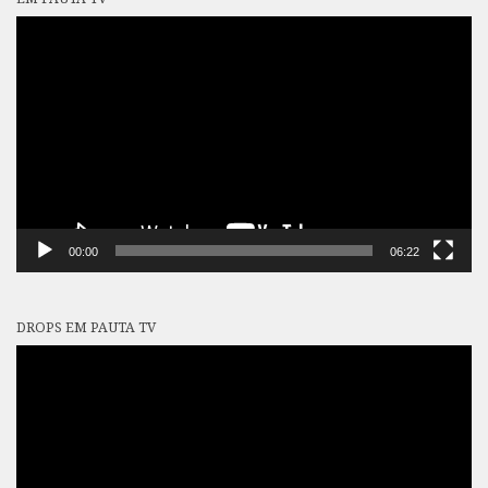
Tocador
de
vídeo
00:00
06:22
DROPS EM PAUTA TV
Tocador
de
vídeo