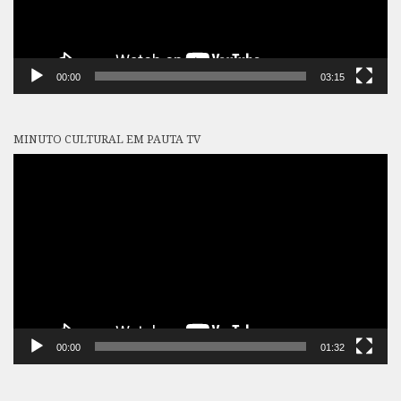
00:00
03:15
MINUTO CULTURAL EM PAUTA TV
Tocador
de
vídeo
00:00
01:32