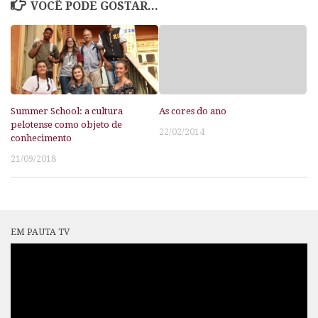
VOCÊ PODE GOSTAR...
Summer School: a cultura
As cores do ano
pelotense como objeto de
22/02/2014
conhecimento
21/09/2018
EM PAUTA TV
Tocador
de
vídeo