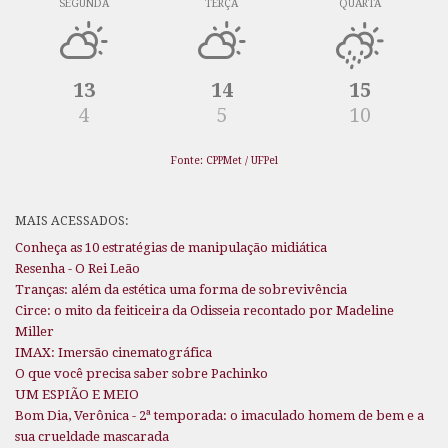
SEGUNDA
TERÇA
QUARTA
13
14
15
4
5
10
Fonte: CPPMet / UFPel
MAIS ACESSADOS:
Conheça as 10 estratégias de manipulação midiática
Resenha - O Rei Leão
Tranças: além da estética uma forma de sobrevivência
Circe: o mito da feiticeira da Odisseia recontado por Madeline
Miller
IMAX: Imersão cinematográfica
O que você precisa saber sobre Pachinko
UM ESPIÃO E MEIO
Bom Dia, Verônica - 2ª temporada: o imaculado homem de bem e a
sua crueldade mascarada