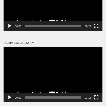
00:00
06:22
DROPS EM PAUTA TV
Tocador
de
vídeo
00:00
03:15